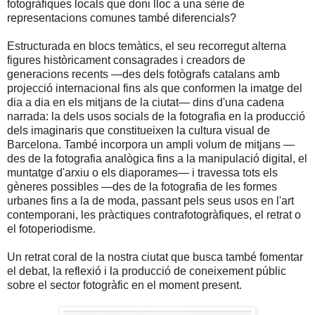
fotogràfiques locals que doni lloc a una sèrie de
representacions comunes també diferencials?
Estructurada en blocs temàtics, el seu recorregut alterna
figures històricament consagrades i creadors de
generacions recents —des dels fotògrafs catalans amb
projecció internacional fins als que conformen la imatge del
dia a dia en els mitjans de la ciutat— dins d'una cadena
narrada: la dels usos socials de la fotografia en la producció
dels imaginaris que constitueixen la cultura visual de
Barcelona. També incorpora un ampli volum de mitjans —
des de la fotografia analògica fins a la manipulació digital, el
muntatge d'arxiu o els diaporames— i travessa tots els
gèneres possibles —des de la fotografia de les formes
urbanes fins a la de moda, passant pels seus usos en l'art
contemporani, les pràctiques contrafotogràfiques, el retrat o
el fotoperiodisme.
Un retrat coral de la nostra ciutat que busca també fomentar
el debat, la reflexió i la producció de coneixement públic
sobre el sector fotogràfic en el moment present.