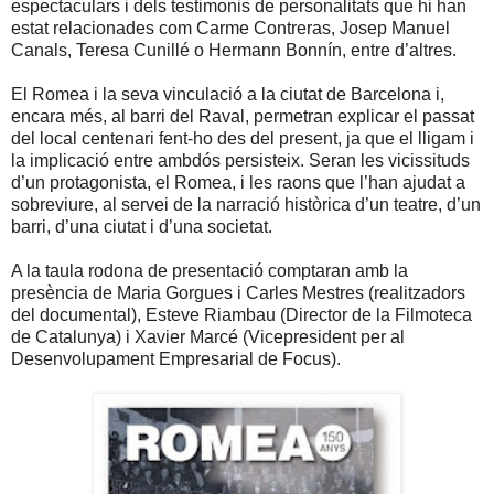
espectaculars i dels testimonis de personalitats que hi han
estat relacionades com Carme Contreras, Josep Manuel
Canals, Teresa Cunillé o Hermann Bonnín, entre d’altres.
El Romea i la seva vinculació a la ciutat de Barcelona i,
encara més, al barri del Raval, permetran explicar el passat
del local centenari fent-ho des del present, ja que el lligam i
la implicació entre ambdós persisteix. Seran les vicissituds
d’un protagonista, el Romea, i les raons que l’han ajudat a
sobreviure, al servei de la narració històrica d’un teatre, d’un
barri, d’una ciutat i d’una societat.
A la taula rodona de presentació comptaran amb la
presència de Maria Gorgues i Carles Mestres (realitzadors
del documental), Esteve Riambau (Director de la Filmoteca
de Catalunya) i Xavier Marcé (Vicepresident per al
Desenvolupament Empresarial de Focus).