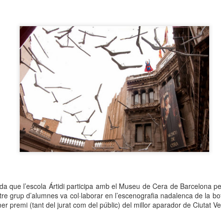
neurodegenerativa amb la qual conviuen 12.
Catalunya i que encara no té cura.
El concurs començarà a les 12 hores a La R
comptarà amb el patrocini de Oleaurum i Rep
da que l’escola Ártidi participa amb el Museu de Cera de Barcelona pe
ltre grup d’alumnes va col·laborar en l’escenografia nadalenca de la b
r premi (tant del jurat com del públic) del millor aparador de Ciutat Vel