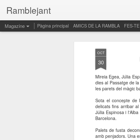
Ramblejant
Magazine
Pàgina principal
AMICS DE LA RAMBLA
FES-TE
OCT
30
Mireia Egea, Júlia Esp
dies al Passatge de l
les parets del màgic ba
Sota el concepte de 
delicats fins arribar 
Júlia Espinosa i l'Al
Barcelona.
Palets de fusta decon
amb penjadors. Una esc