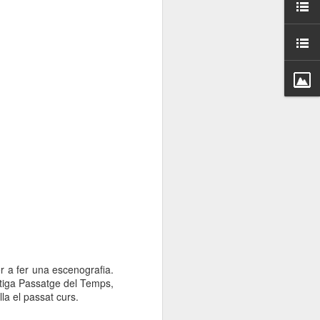
000 persones a
ambla Santa Mònica, i
sol.
r a fer una escenografia.
otiga Passatge del Temps,
la el passat curs.