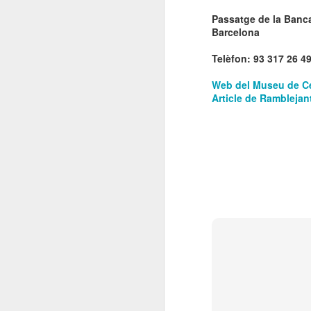
El
Passatge de la Banca
de
Barcelona
l'
mo
Telèfon: 93 317 26 4
fe
Web del Museu de Ce
El
Article de Rambleja
el
J
en
“L
mó
D