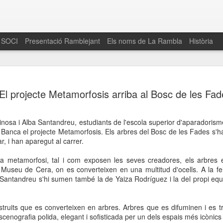
 SOCI
Presentació Ramblejant
Els noms de La Rambla
Història
El 16 de maig… Fem
MAR
El projecte Metamorfosis arriba al Bosc de les Fad
30
La Rambla
Amics de La Rambla i la Fundació Esclerosi M
inosa i Alba Santandreu, estudiants de l'escola superior d'aparadorism
quarta edició del seu concurs de paelles solid
a Banca el projecte Metamorfosis. Els arbres del Bosc de les Fades s'
la població sobre l’esclerosi múltiple
r, i han aparegut al carrer.
Enguany el Concurs és un dels actes destac
la metamorfosi, tal i com exposen les seves creadores, els arbres
del Gòtic
al Museu de Cera, on es converteixen en una multitud d'ocells. A la fe
ba Santandreu s'hi sumen també la de Yaiza Rodríguez i la del propi e
El dissabte 16 de maig tindrà lloc la quarta e
gastronòmic solidari ‘Fem Paelles a La Rambl
Fundació Esclerosi Múltiple i l’associació 
struits que es converteixen en arbres. Arbres que es difuminen i es t
Aquesta iniciativa té el propòsit de donar visi
enografia polida, elegant i sofisticada per un dels espais més icònics d
la societat sobre l’esclerosi múltiple, una mal