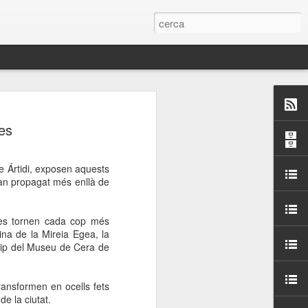
 Paelles a
es
últiple organitzen la
e Ártidi, exposen aquests
ari per sensibilitzar a
han propagat més enllà de
ats de la Festa Major
 es tornen cada cop més
ina de la Mireia Egea, la
quip del Museu de Cera de
dició del concurs
a’, organitzat per la
Amics de La Rambla.
ransformen en ocells fets
bilitat i conscienciar a
e la ciutat.
altia