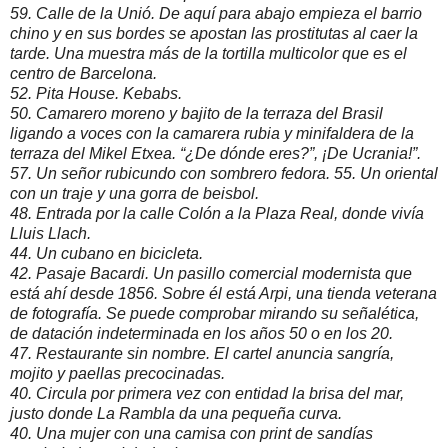
59. Calle de la Unió. De aquí para abajo empieza el barrio
chino y en sus bordes se apostan las prostitutas al caer la
tarde. Una muestra más de la tortilla multicolor que es el
centro de Barcelona.
52. Pita House. Kebabs.
50. Camarero moreno y bajito de la terraza del Brasil
ligando a voces con la camarera rubia y minifaldera de la
terraza del Mikel Etxea. “¿De dónde eres?”, ¡De Ucrania!”.
57. Un señor rubicundo con sombrero fedora. 55. Un oriental
con un traje y una gorra de beisbol.
48. Entrada por la calle Colón a la Plaza Real, donde vivía
Lluis Llach.
44. Un cubano en bicicleta.
42. Pasaje Bacardi. Un pasillo comercial modernista que
está ahí desde 1856. Sobre él está Arpi, una tienda veterana
de fotografía. Se puede comprobar mirando su señalética,
de datación indeterminada en los años 50 o en los 20.
47. Restaurante sin nombre. El cartel anuncia sangría,
mojito y paellas precocinadas.
40. Circula por primera vez con entidad la brisa del mar,
justo donde La Rambla da una pequeña curva.
40. Una mujer con una camisa con print de sandías