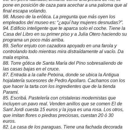
pone en posición de caza para acechar a una paloma que al
final escapa volando.
98. Museo de la erótica. La pregunta que más oyen los
empleados del museo es: “¿aquí hay mujeres desnudas?”.
94. Edificio inteligente que te aparca solo el coche. Tiene la
Casa del Libro en su primer piso y a Julia Otero haciendo su
programa un poco más arriba.
89. Señor enjuto con cazadora apoyado en una farola y
controlando todo mientras mira distraídamente al vacío. Da
mala espina.
88. Torre gótica de Santa María del Pino sobresaliendo de
las casas bajas en el cruce.
87. Entrada a la calle Petxina, donde se ubica la Antigua
hojalatería sucesores de Pedro Apollaro. Cacharros con los
que hacer la tarta con los ingredientes que de la tienda
Parami.
85. Escribá. Pastelería con cristaleras modernistas que
incluyen un pavo real. Venden anillos que se comen El de
Sant Jordi cuesta 15 euros y la joya es una rosa. Los otros,
que imitan flores o piedras preciosas, cuestan 20 ó 30
euros.
82. La casa de los paraguas. Tiene una fachada decorada