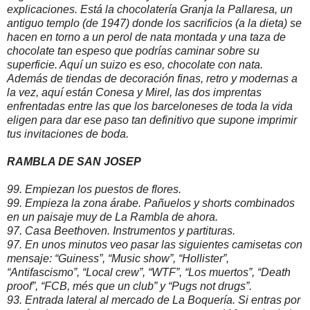
explicaciones. Está la chocolatería Granja la Pallaresa, un
antiguo templo (de 1947) donde los sacrificios (a la dieta) se
hacen en torno a un perol de nata montada y una taza de
chocolate tan espeso que podrías caminar sobre su
superficie. Aquí un suizo es eso, chocolate con nata.
Además de tiendas de decoración finas, retro y modernas a
la vez, aquí están Conesa y Mirel, las dos imprentas
enfrentadas entre las que los barceloneses de toda la vida
eligen para dar ese paso tan definitivo que supone imprimir
tus invitaciones de boda.
RAMBLA DE SAN JOSEP
99. Empiezan los puestos de flores.
99. Empieza la zona árabe. Pañuelos y shorts combinados
en un paisaje muy de La Rambla de ahora.
97. Casa Beethoven. Instrumentos y partituras.
97. En unos minutos veo pasar las siguientes camisetas con
mensaje: “Guiness”, “Music show”, “Hollister”,
“Antifascismo”, “Local crew”, “WTF”, “Los muertos”, “Death
proof”, “FCB, més que un club” y “Pugs not drugs”.
93. Entrada lateral al mercado de La Boquería. Si entras por