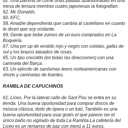
62. Una paloma se come unas patatas abandonadas en una
mesa de terraza mientras cuatro japonesas la fotografían.
62. Mc Donalds.
60. KFC.
58. Amable dependienta que cambia al castellano en cuanto
le dicen que soy visitante.
69. Gente que bebe zumos de un euro comprados en La
Boquería.
67. Una pin up de vestido rojo y negro con coletas, gafas de
sol y los brazos tatuados de rosas.
65. Un tipo crecidito (en todas las direcciones) con una
camiseta del Barça.
63. Un ejército de sanísimas teens norteamericanas con
shorts y camisetas de tirantes.
RAMBLA DE CAPUCHINOS
61. Liceo. Por la lateral calle de Sant Pou se entra en su
tienda. Una buena oportunidad para comprar discos de
música clásica, dvds de ópera o un tutú. También es una
buena oportunidad para usar gratis el que parece ser el
único baño no vigilado de toda La Rambla.La cafetería del
Liceo es un remanso de paz con menú a 11 euros.