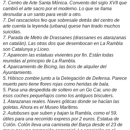
7. Centro de Arte Santa Mónica. Convento del siglo XVII que
cambió el arte sacro por el moderno. Lo que se llama
desnudar a un santo para vestir a otro.
7. Del rascacielos feo que sobresale detrás del centro de
arte cuenta la leyenda (urbana) quese han tirado muchos
suicidas.
7. Parada de Metro de Drassanes (drassanes es atarazanas
en catalán). Las otras dos que desembocan en La Rambla
son Catalunya y Liceo.
7. Aparecen las estatuas vivientes por fin. Están todas
reunidas al principio de La Rambla.
4. Aparcamiento de Bicing, las bicis de alquiler del
Ayuntamiento.
5. Hibisco zombie junto a la Delegación de Defensa. Parece
muerto pero tiene flores rojas como heridas de bala.
5. Pasa una despedida de soltero en un Go Car, uno de
esos coches pequeñajos como los antiguos biscuters.
1. Atarazanas reales. Naves góticas donde se hacían las
goletas. Ahora es el Museo Marítimo.
2. Autobuses que suben y bajan la Rambla, como el 59,
útiles para una recorrido express por 2 euros. Estatua de
Colón. Colón lleva una camiseta del Barça desde el 23 de