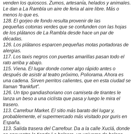
venden los quioscos. Zumos, artesanía, helados y animales.
Le dan a La Rambla un aire de feria al aire libre. Más o
menos lo que es.
128. El gorjeo de fondo resulta provenir de las
pequeñas cotorras verdes que se confunden con las hojas
de los plátanos de La Rambla desde hace un par de
décadas.
126. Los plátanos esparcen pequeñas motas portadoras de
alergias.
117. Los taxis negros con puertas amarillas pasan todo el
rato arriba y abajo.
115. Viena. El lugar donde comer algo rápido antes o
después de asistir al teatro próximo, Poliorama. Ahora es
una cadena. Sirven perritos calientes, que en esta ciudad se
llaman “frankfurt”.
126. Un tipo gandiashoriano con camiseta de tirantes le
lanza un beso a una ciclista que pasa y luego le mira el
trasero.
113. Carrefour Market. El sitio más barato del lugar y,
probablemente, el supermercado más visitado por guris en
España.
113. Salida trasera del Carrefour. Da a la calle Xuclá, donde