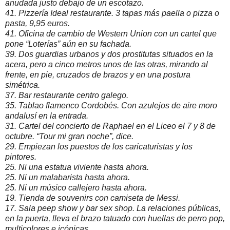
anudada justo debajo de un escotazo.
41. Pizzería Ideal restaurante. 3 tapas más paella o pizza o
pasta, 9,95 euros.
41. Oficina de cambio de Western Union con un cartel que
pone “Loterías” aún en su fachada.
39. Dos guardias urbanos y dos prostitutas situados en la
acera, pero a cinco metros unos de las otras, mirando al
frente, en pie, cruzados de brazos y en una postura
simétrica.
37. Bar restaurante centro galego.
35. Tablao flamenco Cordobés. Con azulejos de aire moro
andalusí en la entrada.
31. Cartel del concierto de Raphael en el Liceo el 7 y 8 de
octubre. “Tour mi gran noche”, dice.
29. Empiezan los puestos de los caricaturistas y los
pintores.
25. Ni una estatua viviente hasta ahora.
25. Ni un malabarista hasta ahora.
25. Ni un músico callejero hasta ahora.
19. Tienda de souvenirs con camiseta de Messi.
17. Sala peep show y bar sex shop. La relaciones públicas,
en la puerta, lleva el brazo tatuado con huellas de perro pop,
multicolores e icónicas.