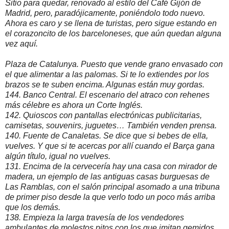
Sitio para quedar, renovado al estilo del Café Gijón de
Madrid, pero, paradójicamente, poniéndolo todo nuevo.
Ahora es caro y se llena de turistas, pero sigue estando en
el corazoncito de los barceloneses, que aún quedan alguna
vez aquí.
Plaza de Catalunya. Puesto que vende grano envasado con
el que alimentar a las palomas. Si te lo extiendes por los
brazos se te suben encima. Algunas están muy gordas.
144. Banco Central. El escenario del atraco con rehenes
más célebre es ahora un Corte Inglés.
142. Quioscos con pantallas electrónicas publicitarias,
camisetas, souvenirs, juguetes… También venden prensa.
140. Fuente de Canaletas. Se dice que si bebes de ella,
vuelves. Y que si te acercas por allí cuando el Barça gana
algún título, igual no vuelves.
131. Encima de la cervecería hay una casa con mirador de
madera, un ejemplo de las antiguas casas burguesas de
Las Ramblas, con el salón principal asomado a una tribuna
de primer piso desde la que verlo todo un poco más arriba
que los demás.
138. Empieza la larga travesía de los vendedores
ambulantes de molestos pitos con los que imitan gemidos