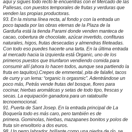
aquí y sigues todo recto te encuentras con el Mercado de las
Pallesas, con puestos temporales de frutas y verduras que
venden las propias productoras.
93. En la misma línea recta, al fondo y con la entrada un
poco tapada por las obras eternas de la Plaza de la
Garduña está la tienda Parami donde venden manteca de
cacao, cobertura de chocolate, azúcar invertido, confituras
naturales, higos, frutas desecadas y almendras fileteadas.
Con todo eso puedes hacerte una tarta. En la última entrada
al mercado hacia la izquierda está Organic, uno de los
primeros puestos que triunfaron vendiendo comida para
consumir allí (ahora lo hacen todos, aunque sea partiendo la
fruta en taquitos).Crepes de emmental, pita de falafel, tacos
de curry y un lema: “organic is orgasmic”. Adentrándose un
poco más, Petrás vende frutas del bosque, flores para
cocinar, hierbas aromáticas y setas de todo tipo, frescas y
secas. La equipación ganadora para un ratatouille
tecnoemocional.
91. Puerta de Sant Josep. En la entrada principal de La
Boquería todo es más caro, pero también es de
primera. Gominolas, hierbas, mazapanes bonitos y polos de
fruta sin envoltorio a dos euros.
98. Un perro labrador, brillante como una piedra de río, se