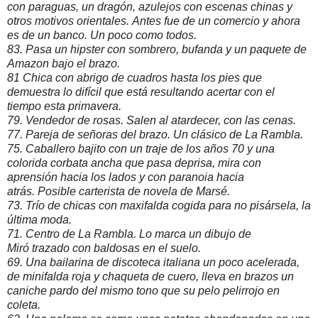
con paraguas, un dragón, azulejos con escenas chinas y
otros motivos orientales. Antes fue de un comercio y ahora
es de un banco. Un poco como todos.
83. Pasa un hipster con sombrero, bufanda y un paquete de
Amazon bajo el brazo.
81 Chica con abrigo de cuadros hasta los pies que
demuestra lo difícil que está resultando acertar con el
tiempo esta primavera.
79. Vendedor de rosas. Salen al atardecer, con las cenas.
77. Pareja de señoras del brazo. Un clásico de La Rambla.
75. Caballero bajito con un traje de los años 70 y una
colorida corbata ancha que pasa deprisa, mira con
aprensión hacia los lados y con paranoia hacia
atrás. Posible carterista de novela de Marsé.
73. Trío de chicas con maxifalda cogida para no pisársela, la
última moda.
71. Centro de La Rambla. Lo marca un dibujo de
Miró trazado con baldosas en el suelo.
69. Una bailarina de discoteca italiana un poco acelerada,
de minifalda roja y chaqueta de cuero, lleva en brazos un
caniche pardo del mismo tono que su pelo pelirrojo en
coleta.