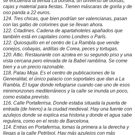
se encuentra la tienda La bolsera, un universo de bolsas,
cajas y material para fiestas. Tienen máscaras de gorila y de
oso panda a 22 euros.
124. Tres chicas, que bien podrían ser valencianas, pasan
con las gafas de colorines que se llevan ahora.
122. Citadines. Cadena de apartahoteles apañados que
también está en capitales como Londres o París.
122. Quiosquillo en el centro de La Rambla que vende
conejos, cobayas, ardillas de Corea, peces y tortugas.
120. Attic. Restaurante con azotea en su segundo piso y una
vista cercana pero elevada de la Babel ramblina. Se come
bien y a un precio razonable.
118. Palau Moja. Es el centro de publicaciones de la
Generalitat, el único palacio con soportales que dan a La
Rambla. El lugar donde refugiarse cuando cae uno de esos
minimonzones mediterráneos y la calle se inunda un poco,
como estaba previsto.
116. Calle Portaferrisa. Donde estaba situada la puerta de
entrada (de hierro) a la ciudad medieval. Hay una fuente con
azulejos donde se explica esa historia y donde el agua sabe
regulera, como en el resto de Barcelona.
114. Entras en Portaferrisa, tomas la primera a la derecha y
llegas a la calle Petritxol. Hay más azulejos con más