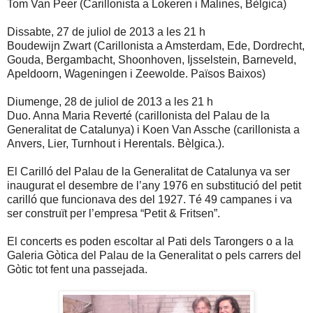
Tom Van Peer (Carillonista a Lokeren i Malines, Bèlgica)
Dissabte, 27 de juliol de 2013 a les 21 h
Boudewijn Zwart (Carillonista a Amsterdam, Ede, Dordrecht,
Gouda, Bergambacht, Shoonhoven, Ijsselstein, Barneveld,
Apeldoorn, Wageningen i Zeewolde. Països Baixos)
Diumenge, 28 de juliol de 2013 a les 21 h
Duo. Anna Maria Reverté (carillonista del Palau de la
Generalitat de Catalunya) i Koen Van Assche (carillonista a
Anvers, Lier, Turnhout i Herentals. Bèlgica.).
El Carilló del Palau de la Generalitat de Catalunya va ser
inaugurat el desembre de l’any 1976 en substitució del petit
carilló que funcionava des del 1927. Té 49 campanes i va
ser construït per l’empresa “Petit & Fritsen”.
El concerts es poden escoltar al Pati dels Tarongers o a la
Galeria Gòtica del Palau de la Generalitat o pels carrers del
Gòtic tot fent una passejada.