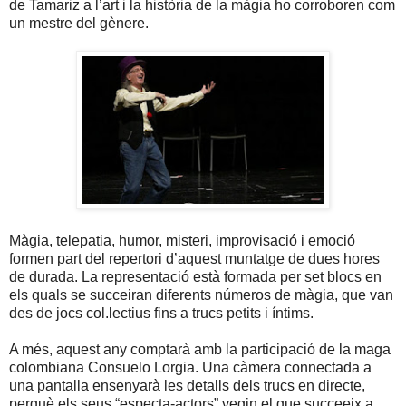
de Tamariz a l’art i la història de la màgia ho corroboren com
un mestre del gènere.
Màgia, telepatia, humor, misteri, improvisació i emoció
formen part del repertori d’aquest muntatge de dues hores
de durada. La representació està formada per set blocs en
els quals se succeiran diferents números de màgia, que van
des de jocs col.lectius fins a trucs petits i íntims.
A més, aquest any comptarà amb la participació de la maga
colombiana Consuelo Lorgia. Una càmera connectada a
una pantalla ensenyarà les detalls dels trucs en directe,
perquè els seus “especta-actors” vegin el que succeeix a