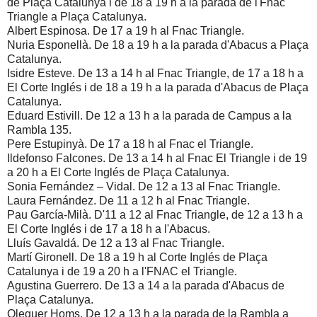
de Plaça Catalunya i de 18 a 19 h a la parada de l'Fnac
Triangle a Plaça Catalunya.
Albert Espinosa. De 17 a 19 h al Fnac Triangle.
Nuria Esponellà. De 18 a 19 h a la parada d'Abacus a Plaça
Catalunya.
Isidre Esteve. De 13 a 14 h al Fnac Triangle, de 17 a 18 h a
El Corte Inglés i de 18 a 19 h a la parada d'Abacus de Plaça
Catalunya.
Eduard Estivill. De 12 a 13 h a la parada de Campus a la
Rambla 135.
Pere Estupinyà. De 17 a 18 h al Fnac el Triangle.
Ildefonso Falcones. De 13 a 14 h al Fnac El Triangle i de 19
a 20 h a El Corte Inglés de Plaça Catalunya.
Sonia Fernández – Vidal. De 12 a 13 al Fnac Triangle.
Laura Fernández. De 11 a 12 h al Fnac Triangle.
Pau García-Milà. D'11 a 12 al Fnac Triangle, de 12 a 13 h a
El Corte Inglés i de 17 a 18 h a l'Abacus.
Lluís Gavaldá. De 12 a 13 al Fnac Triangle.
Martí Gironell. De 18 a 19 h al Corte Inglés de Plaça
Catalunya i de 19 a 20 h a l'FNAC el Triangle.
Agustina Guerrero. De 13 a 14 a la parada d'Abacus de
Plaça Catalunya.
Oleguer Homs. De 12 a 13 h a la parada de la Rambla a