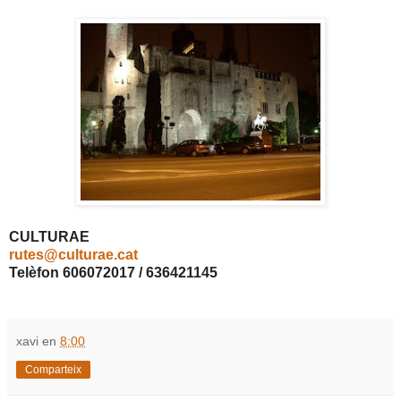
CULTURAE
rutes@culturae.cat
Telèfon 606072017 / 636421145
xavi
en
8:00
Comparteix