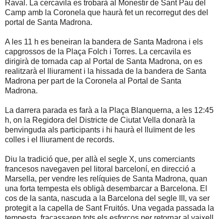
Raval. La cercavila es trobarà al Monestir de Sant Pau del
Camp amb la Coronela que haurà fet un recorregut des del
portal de Santa Madrona.
A les 11 h es beneiran la bandera de Santa Madrona i els
capgrossos de la Plaça Folch i Torres. La cercavila es
dirigirà de tornada cap al Portal de Santa Madrona, on es
realitzarà el lliurament i la hissada de la bandera de Santa
Madrona per part de la Coronela al Portal de Santa
Madrona.
La darrera parada es farà a la Plaça Blanquerna, a les 12:45
h, on la Regidora del Districte de Ciutat Vella donarà la
benvinguda als participants i hi haurà el lluïment de les
colles i el lliurament de records.
Diu la tradició que, per allà el segle X, uns comerciants
francesos navegaven pel litoral barceloní, en direcció a
Marsella, per vendre les relíquies de Santa Madrona, quan
una forta tempesta els obligà desembarcar a Barcelona. El
cos de la santa, nascuda a la Barcelona del segle III, va ser
protegit a la capella de Sant Fruitós. Una vegada passada la
tempesta, fracassaren tots els esforços per retornar al vaixell