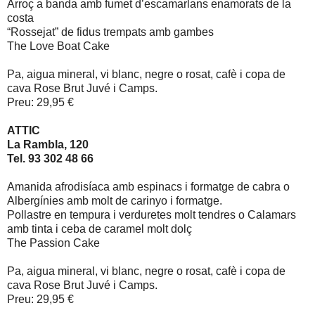
Arroç a banda amb fumet d’escamarlans enamorats de la
costa
“Rossejat” de fidus trempats amb gambes
The Love Boat Cake
Pa, aigua mineral, vi blanc, negre o rosat, cafè i copa de
cava Rose Brut Juvé i Camps.
Preu: 29,95 €
ATTIC
La Rambla, 120
Tel. 93 302 48 66
Amanida afrodisíaca amb espinacs i formatge de cabra o
Albergínies amb molt de carinyo i formatge.
Pollastre en tempura i verduretes molt tendres o Calamars
amb tinta i ceba de caramel molt dolç
The Passion Cake
Pa, aigua mineral, vi blanc, negre o rosat, cafè i copa de
cava Rose Brut Juvé i Camps.
Preu: 29,95 €