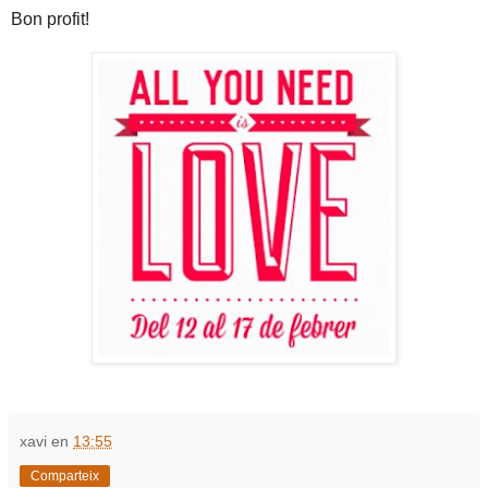
Bon profit!
xavi
en
13:55
Comparteix