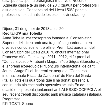
estat publicat per la prestigiosa Blue Note Records.
Aquesta classe té un preu de 20 € (gratuït per professors i
estudiants del Conservatori del Liceu i 50% per els
professors i estudiants de les escoles vinculades).
Dijous, 31 de gener de 2013 a les 20 h
Recital d’Anna Tobella
Anna Tobella, mezzosoprano formada al Conservatori
Superior del Liceu amb una trajectòria guardonada en
diversos concursos, entre ells el Premi Extraordinari del
Conservatori del Liceu 2010, “Concurs internacional
Francesc Viñas” dels anys 2011 i 2012, el 1r premi al
“Concurs Josep Mirabent i Magrans” de Sitges (Barcelona),
el 1r premi ex-aequo del “Concurs internacional de cant
Jaume Aragall” i el 1r premi ex-aequo al “Concorso
internazionale Riccardo Zandonai” de Riva del Garda
(Itàlia). Tots ells guardons que li ha donat presencia
continuada als escenaris operístics actuals.En aquesta
ocasió ens presenta juntament ambALESSIO COPPOLA el
seu recent treball discogràfic amb música catalana i italiana
.
Programa:
F.P. TOSTI Sogno