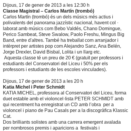
Dijous, 17 de gener de 2013 a les 12:30 h
Classe Magistral – Carlos Martín (trombó)
Carlos Martín (trombó) és un dels músics més actius i
polivalents del panorama jazzístic nacional, havent col ·
laborat amb músics com Bebo Valdés, Chano Domingue,
Perico Sambeat, Steve Swalow, Paolo Freshu, Mingus Big
Band, entre d'altres. També ha treballat com arranjador i
intèrpret per artistes pop com Alejandro Sanz, Ana Belén,
Jorge Drexler, David Bisbal, Lolita i un llarg etc.
Aquesta classe té un preu de 20 € (gratuït per professors i
estudiants del Conservatori del Liceu i 50% per els
professors i estudiants de les escoles vinculades).
Dijous, 17 de gener de 2013 a les 20 h
Katia Michel i Peter Schmidt
KATIA MICHEL, professora al Conservatori del Liceu, forma
duet estable amb el violoncel·lista PETER SCHMIDT amb
qui recentment ha enregistrat un CD amb l’obra per a
violoncel i piano de Pau Casals per a la discogràfica Klassic
Cat.
Dos brilliants solistes amb una carrera emergent avalada
per nombrosos premis i aparicions a festivals i