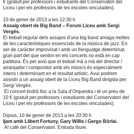
€ (gratuït per professors i estudiants del Conservatori del
Liceu i per els professors de les escoles vinculades).
10 de gener de 2013 a les 12:30 h
Assaig obert de Big Band – Forum Liceu amb Sergi
Vergés.
El treball regular dels assajos d'una big band amaga moltes
de les característiques essencials de la música de jazz. En
ser de caràcter improvisat i amb un llenguatge determinat,
gran part del que sentim en els concerts no està en cap
partitura. És per això que el treball mà a mà del director /
arranjador / compositor amb els músics és especialment
intens i determinant en el resultat artístic. Avui podrem
assistir a un assaig obert de la Liceu Big Band dirigida per
Sergi Vergés.
El concert tindrà lloc a la Sala d’Orquestra i té un preu de
10 € (gratuït per professors i estudiants del Conservatori del
Liceu i per els professors de les escoles vinculades).
Dijous, 10 de gener de 2013 a les 20:30 h
Ijam amb Llibert Fortuny, Gary Willis i Gergo Börlai.
Al cafè del Conservatori. Entrada lliure.