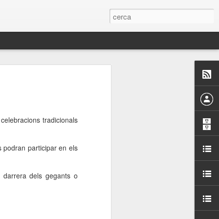
 Paelles a
últiple organitzen la
celebracions tradicionals
ari per sensibilitzar a
s podran participar en els
ats de la Festa Major
a darrera dels gegants o
dició del concurs
a’, organitzat per la
Amics de La Rambla.
bilitat i conscienciar a
altia