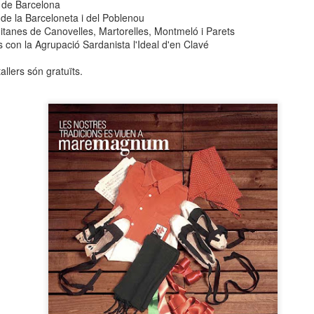
s de Barcelona
neurodegenerativa amb la qual conviuen 12.
de la Barceloneta i del Poblenou
Catalunya i que encara no té cura.
Gitanes de Canovelles, Martorelles, Montmeló i Parets
 con la Agrupació Sardanista l'Ideal d'en Clavé
El concurs començarà a les 12 hores a La R
comptarà amb el patrocini de Oleaurum i Rep
allers són gratuïts.