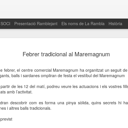
 SOCI
Presentació Ramblejant
Els noms de La Rambla
Història
El 16 de maig… Fem
MAR
Febrer tradicional al Maremagnum
30
La Rambla
Amics de La Rambla i la Fundació Esclerosi M
e febrer, el centre comercial Maremagnum ha organitzat un seguit de 
quarta edició del seu concurs de paelles solid
egants, balls i sardanes ompliran de festa el vestíbul del Maremagnum
la població sobre l’esclerosi múltiple
artir de les 12 del matí, podreu veure les actuacions i els vostres fill
Enguany el Concurs és un dels actes destac
ats amb l’activitat.
del Gòtic
podran descobrir com es forma una pinya sòlida, quins secrets hi h
El dissabte 16 de maig tindrà lloc la quarta e
es i altres balls tradicionals.
gastronòmic solidari ‘Fem Paelles a La Rambl
Fundació Esclerosi Múltiple i l’associació 
previst
Aquesta iniciativa té el propòsit de donar visi
la societat sobre l’esclerosi múltiple, una mal