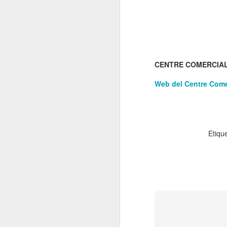
El 21 de març... Cap
MAR
5
Butaca buida
Cap Butaca Buida va néixer amb
un objectiu tant ambiciós com
possible: convertir Catalunya en la
capital mundial de les arts
CENTRE COMERCIA
escèniques. I ho hem aconseguit
gràcies al bo i millor que té aquest
Web del Centre Com
país: la seva gent, la societat civil
J
que es mou cada vegada que té al
davant una fita històrica.
Sa
En aquesta tercera edició
Etiqu
continuem volent omplir totes les
E
butaques dels teatres, ateneus i
Te
centres cívics adherits. El proper
ha
dissabte 21 de març de 2026, que
ha
no quedi cap butaca buida.
le
J