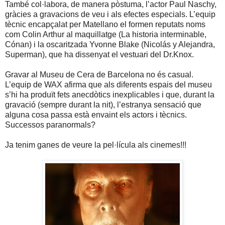
També col·labora, de manera pòstuma, l’actor Paul Naschy,
gràcies a gravacions de veu i als efectes especials. L’equip
tècnic encapçalat per Matellano el formen reputats noms
com Colin Arthur al maquillatge (La historia interminable,
Cónan) i la oscaritzada Yvonne Blake (Nicolás y Alejandra,
Superman), que ha dissenyat el vestuari del Dr.Knox.
Gravar al Museu de Cera de Barcelona no és casual.
L’equip de WAX afirma que als diferents espais del museu
s’hi ha produït fets anecdòtics inexplicables i que, durant la
gravació (sempre durant la nit), l’estranya sensació que
alguna cosa passa està envaint els actors i tècnics.
Successos paranormals?
Ja tenim ganes de veure la pel·lícula als cinemes!!!