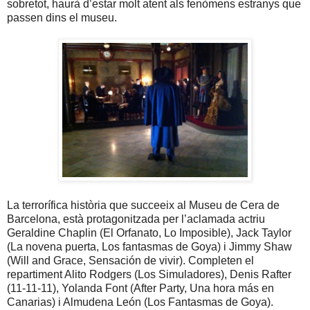
sobretot, haurà d’estar molt atent als fenòmens estranys que
passen dins el museu.
La terrorífica història que succeeix al Museu de Cera de
Barcelona, està protagonitzada per l’aclamada actriu
Geraldine Chaplin (El Orfanato, Lo Imposible), Jack Taylor
(La novena puerta, Los fantasmas de Goya) i Jimmy Shaw
(Will and Grace, Sensación de vivir). Completen el
repartiment Alito Rodgers (Los Simuladores), Denis Rafter
(11-11-11), Yolanda Font (After Party, Una hora más en
Canarias) i Almudena León (Los Fantasmas de Goya).