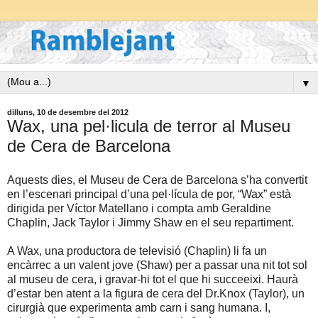
▼
dilluns, 10 de desembre del 2012
Wax, una pel·licula de terror al Museu
de Cera de Barcelona
Aquests dies, el Museu de Cera de Barcelona s’ha convertit
en l’escenari principal d’una pel·lícula de por, “Wax” està
dirigida per Víctor Matellano i compta amb Geraldine
Chaplin, Jack Taylor i Jimmy Shaw en el seu repartiment.
A Wax, una productora de televisió (Chaplin) li fa un
encàrrec a un valent jove (Shaw) per a passar una nit tot sol
al museu de cera, i gravar-hi tot el que hi succeeixi. Haurà
d’estar ben atent a la figura de cera del Dr.Knox (Taylor), un
cirurgià que experimenta amb carn i sang humana. I,