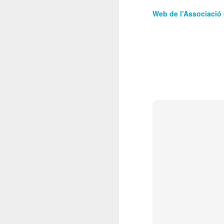
El
Web de l’Associació
de
l'
mo
fe
El
el
J
en
“L
mó
D