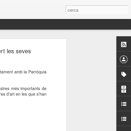
 Paelles a
rt les seves
últiple organitzen la
untament amb la Parròquia
ari per sensibilitzar a
stres més importants de
ats de la Festa Major
es d’art en les que s’han
dició del concurs
a’, organitzat per la
Amics de La Rambla.
bilitat i conscienciar a
altia