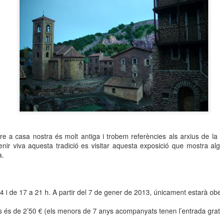
neurodegenerativa amb la qual conviuen 12.
Catalunya i que encara no té cura.
El concurs començarà a les 12 hores a La R
comptarà amb el patrocini de Oleaurum i Rep
re a casa nostra és molt antiga i trobem referències als arxius de la 
ir viva aquesta tradició es visitar aquesta exposició que mostra a
a.
14 i de 17 a 21 h. A partir del 7 de gener de 2013, únicament estarà ob
s és de 2’50 € (els menors de 7 anys acompanyats tenen l’entrada grat