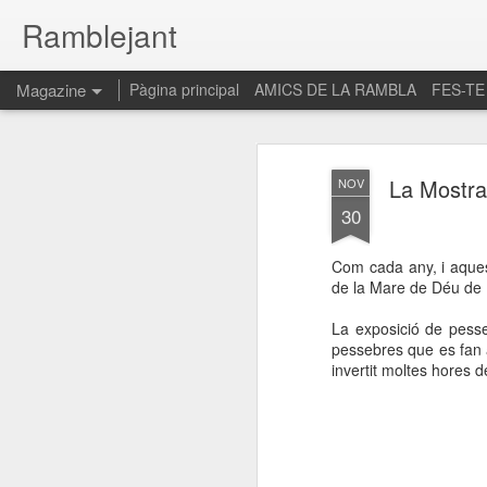
Ramblejant
Magazine
Pàgina principal
AMICS DE LA RAMBLA
FES-TE
La Mostra
NOV
30
Com cada any, i aques
de la Mare de Déu de B
La exposició de pess
pessebres que es fan 
invertit moltes hores 