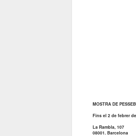
El 21 de març... Cap
MAR
5
Butaca buida
Cap Butaca Buida va néixer amb
un objectiu tant ambiciós com
possible: convertir Catalunya en la
capital mundial de les arts
escèniques. I ho hem aconseguit
gràcies al bo i millor que té aquest
país: la seva gent, la societat civil
J
que es mou cada vegada que té al
davant una fita històrica.
Sa
En aquesta tercera edició
continuem volent omplir totes les
E
butaques dels teatres, ateneus i
Te
centres cívics adherits. El proper
ha
dissabte 21 de març de 2026, que
MOSTRA DE PESSEB
ha
no quedi cap butaca buida.
le
Fins el 2 de febrer d
J
La Rambla, 107
08001. Barcelona