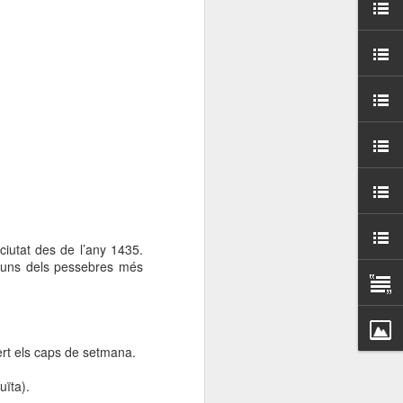
000 persones a
ambla Santa Mònica, i
sol.
ciutat des de l’any 1435.
lguns dels pessebres més
ert els caps de setmana.
uïta).