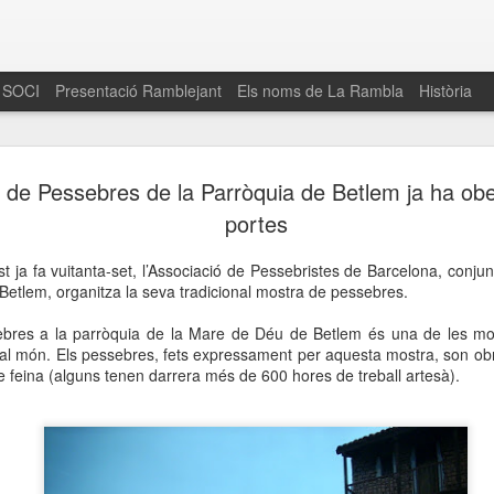
 SOCI
Presentació Ramblejant
Els noms de La Rambla
Història
El 16 de maig… Fem
MAR
 de Pessebres de la Parròquia de Betlem ja ha obe
30
La Rambla
portes
Amics de La Rambla i la Fundació Esclerosi M
t ja fa vuitanta-set, l’Associació de Pessebristes de Barcelona, conj
quarta edició del seu concurs de paelles solid
etlem, organitza la seva tradicional mostra de pessebres.
la població sobre l’esclerosi múltiple
ebres a la parròquia de la Mare de Déu de Betlem és una de les mo
Enguany el Concurs és un dels actes destac
al món. Els pessebres, fets expressament per aquesta mostra, son obr
del Gòtic
de feina (alguns tenen darrera més de 600 hores de treball artesà).
El dissabte 16 de maig tindrà lloc la quarta e
gastronòmic solidari ‘Fem Paelles a La Rambl
Fundació Esclerosi Múltiple i l’associació 
Aquesta iniciativa té el propòsit de donar visi
la societat sobre l’esclerosi múltiple, una mal