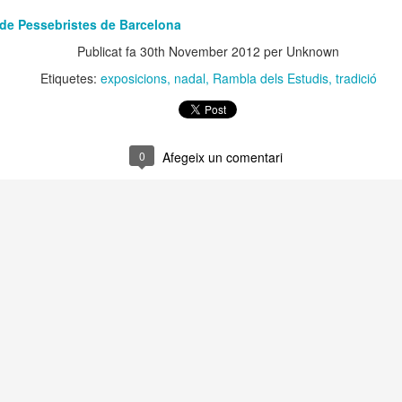
 Museu de l’Eròtica de Barcelona (MEB) celebra el Dia Internacional
 de Pessebristes de Barcelona
l Fetitxisme, que té lloc el pròxim 16 de gener, amb la inauguració de
exposició “Picasso. Dalí. Fetitxisme. El simbolisme del desig”, una
Publicat fa
30th November 2012
per Unknown
stra que proposa una lectura cultural, històrica i sexològica del
Etiquetes:
exposicions
nadal
Rambla dels Estudis
tradició
titxisme a través de dos grans referents de la història de l'art.
 Dia Internacional del Fetitxisme va néixer al Regne Unit al 2008 sota
 nom National Fetish Day i, posteriorment, es va internacionalitzar.
0
Afegeix un comentari
La Rambla Film Festival Barcelona
AN
9
Del 16 al 23 de gener de 2026 La Rambla acollirà una mostra
internacional de cinema que neix amb la intenció de convertir-se
 un dels festivals de referència a la nostra ciutat.
a Rambla Film Festival Barcelona” presentarà pel·lícules de tot el
n i mostrarà el cinema barceloní i la seva història al mon.
Activitats de Nadal a La Rambla
EC
11