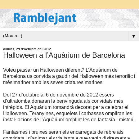
▼
dilluns, 29 d’octubre del 2012
Halloween a l’Aquàrium de Barcelona
Voleu passar un Halloween diferent? L’Aquàrium de
Barcelona us convida a gaudir del Halloween més terrorífic i
més mariner amb les seves criatures marines.
Del 27 d’octubre al 6 de novembre de 2012 essers
d’ultratomba donaran la benvinguda als convidats més
intrèpids. El Aquàrium romandrà decorat per a celebrar el
Halloween. Teranyines, esquelets i carbasses ompliran les
instal·lacions de l’Aquàrium omplint-les de fantasia i misteri.
Fantasmes i bruixes seran els encarregats de rebre als
convidats i d’animar als visitants a que vagin disfressats a