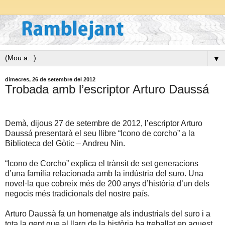
▼
dimecres, 26 de setembre del 2012
Trobada amb l’escriptor Arturo Daussá
Demà, dijous 27 de setembre de 2012, l’escriptor Arturo
Daussá presentarà el seu llibre “Icono de corcho” a la
Biblioteca del Gòtic – Andreu Nin.
“Icono de Corcho” explica el trànsit de set generacions
d’una família relacionada amb la indústria del suro. Una
novel·la que cobreix més de 200 anys d’història d’un dels
negocis més tradicionals del nostre país.
Arturo Daussà fa un homenatge als industrials del suro i a
tota la gent que al llarg de la història ha treballat en aquest