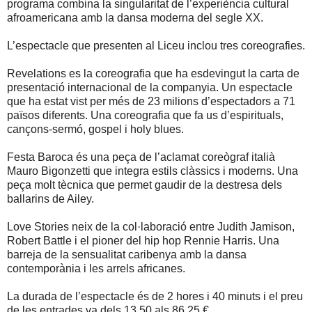
programa combina la singularitat de l’experiència cultural
afroamericana amb la dansa moderna del segle XX.
L’espectacle que presenten al Liceu inclou tres coreografies.
Revelations es la coreografia que ha esdevingut la carta de
presentació internacional de la companyia. Un espectacle
que ha estat vist per més de 23 milions d’espectadors a 71
països diferents. Una coreografia que fa us d’espirituals,
cançons-sermó, gospel i holy blues.
Festa Baroca és una peça de l’aclamat coreògraf italià
Mauro Bigonzetti que integra estils clàssics i moderns. Una
peça molt tècnica que permet gaudir de la destresa dels
ballarins de Ailey.
Love Stories neix de la col·laboració entre Judith Jamison,
Robert Battle i el pioner del hip hop Rennie Harris. Una
barreja de la sensualitat caribenya amb la dansa
contemporània i les arrels africanes.
La durada de l’espectacle és de 2 hores i 40 minuts i el preu
de les entrades va dels 13,50 als 86,25 €.