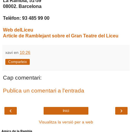
La Rambla, 51-59
08002. Barcelona
Telèfon: 93 485 99 00
Web delLiceu
Article de Ramblejant sobre el Gran Teatre del Liceu
xavi
en
10:26
Comparteix
Cap comentari:
Publica un comentari a l'entrada
‹
›
Inici
Visualitza la versió per a web
Amics de la Rambla