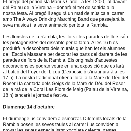
El pregó del periodista Màrius Carol –a les 12:00, al davant
del Palau de la Virreina – donarà el tret de sortida a la
nostra festa. Al pregó li seguirà un matí de música al carrer
amb The Always Drinking Marching Band que passejarà la
seva música i la seva animació per tota la Rambla.
Les floristes de la Rambla, les flors i les parades de flors són
les protagonistes del dissabte per la tarda. A les 16 h es
produirà la descoberta dels murals que han fet els alumnes
de l’Escola Massana per decorar les parts del darrera de les
parades de flors de la Rambla. Els originals d’aquestes
decoracions es podran veure en una exposició que es farà
al balcó del Foyer del Liceu (L’exposició s’inaugurarà a les
17 h). La nostra tradicional ofrena floral a la Mare de Déu del
Roser i la cantada dels Goigs de la Mare de Déu del Roser
de la mà de la Coral Les Flors de Maig (Palau de la Virreina,
18 h) tancarà la jornada festiva.
Diumenge 14 d’octubre
El diumenge us convidem a esmorzar. Diferents locals de la
Rambla posen les seves taules al carrer i us conviden a
provar les seves especialitats: xocolata calenta, pastes,