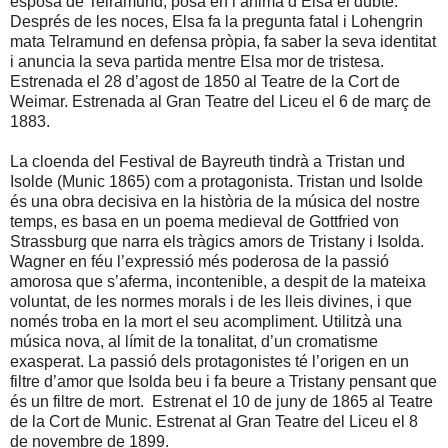
esposa de Telramund, posa en l’ànima d’Elsa el dubte.
Després de les noces, Elsa fa la pregunta fatal i Lohengrin
mata Telramund en defensa pròpia, fa saber la seva identitat
i anuncia la seva partida mentre Elsa mor de tristesa.
Estrenada el 28 d’agost de 1850 al Teatre de la Cort de
Weimar. Estrenada al Gran Teatre del Liceu el 6 de març de
1883.
La cloenda del Festival de Bayreuth tindrà a Tristan und
Isolde (Munic 1865) com a protagonista. Tristan und Isolde
és una obra decisiva en la història de la música del nostre
temps, es basa en un poema medieval de Gottfried von
Strassburg que narra els tràgics amors de Tristany i Isolda.
Wagner en féu l’expressió més poderosa de la passió
amorosa que s’aferma, incontenible, a despit de la mateixa
voluntat, de les normes morals i de les lleis divines, i que
només troba en la mort el seu acompliment. Utilitzà una
música nova, al límit de la tonalitat, d’un cromatisme
exasperat. La passió dels protagonistes té l’origen en un
filtre d’amor que Isolda beu i fa beure a Tristany pensant que
és un filtre de mort. Estrenat el 10 de juny de 1865 al Teatre
de la Cort de Munic. Estrenat al Gran Teatre del Liceu el 8
de novembre de 1899.