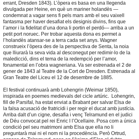
errant, Dresden 1843). L’òpera es basa en una llegenda
divulgada per Heine, en què un mariner holandès —
condemnat a vagar sens fi pels mars amb el seu vaixell
fantasma per haver desafiat els designis divins, fins que
l’amor i la fidelitat d’una dona li portin el perdó— arriba a un
petit port noruec. Per trobar aquesta dona es permet a
l’holandès atansar-se a terra cada set anys. Wagner
construeix l’òpera des de la perspectiva de Senta, la noia
que lliurarà la seva vida al desconegut per redimir-lo de la
maledicció, dins el tema de la redempció per l’amor,
fonamental en l’obra wagneriana. Va ser estrenada el 2 de
gener de 1843 al Teatre de la Cort de Dresden. Estrenada al
Gran Teatre del Liceu el 12 de desembre de 1885.
El festival continuarà amb Lohengrin (Weimar 1850),
inspirada en poemes medievals del cicle artúric. Lohengrin,
fill de Parsifal, ha estat enviat a Brabant per salvar Elsa de
la falsa acusació de fratricidi i per regir el ducat amb justícia.
Arriba dalt d’un cigne, desafia i venç Telramund en el judici
de Déu convocat pel rei Enric I l’Ocellaire. Posa com a única
condició pel seu matrimoni amb Elsa que ella no li
preguntarà mai ni el nom ni
la procedència. Però Ortrud
,