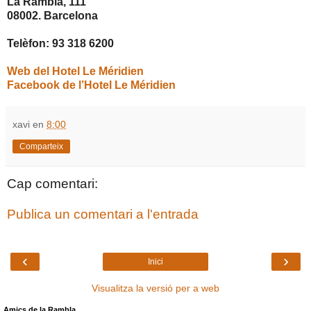
La Rambla, 111
08002. Barcelona
Telèfon:
93 318 6200
Web del Hotel Le Méridien
Facebook de l’Hotel Le Méridien
xavi
en
8:00
Comparteix
Cap comentari:
Publica un comentari a l'entrada
‹
›
Inici
Visualitza la versió per a web
Amics de la Rambla