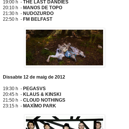
19:00 h -
THE LAST DANDIES
20:10 h -
MANOS DE TOPO
21:30 h -
NUDOZURDO
22:50 h -
FM BELFAST
Dissabte 12 de maig de 2012
19:30 h -
PEGASVS
20:45 h -
KLAUS & KINSKI
21:50 h -
CLOUD NOTHINGS
23:15 h -
MAXÏMO PARK