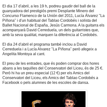
El dia 17 d'abril, a les 19 h, podreu gaudir del ball de la
guanyadora del prestigiós premi Desplante Minero del
Concurso Flamenco de la Unión del 2011, Lucía Álvarez "La
Piñona" i d'un habitual del Tablao Cordobés i solista del
Ballet Nacional de España, Jesús Carmona. A la guitarra els
acompanyarà David Cerreduela, un dels guitarristes que,
amb la seva qualitat, marquen la diferència al Cordobés.
El dia 24 d'abril el programa també inclou a David
Cerreduela i a Lucía Alvarez "La Piñona" però afegeix a
Angelita Montoya al cant.
El preu de les entrades, que és poden comprar dos hores
abans a les taquilles del Conservatori del Liceu, és de 25 €.
Però hi ha un preu especial (12 €) per els Amics del
Conservatori del Liceu, els Amics del Tablao Cordobés a
Facebook o pels alumnes de les escoles de dansa.