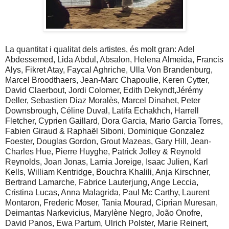
La quantitat i qualitat dels artistes, és molt gran: Adel
Abdessemed, Lida Abdul, Absalon, Helena Almeida, Francis
Alys, Fikret Atay, Faycal Aghriche, Ulla Von Brandenburg,
Marcel Broodthaers, Jean-Marc Chapoulie, Keren Cytter,
David Claerbout, Jordi Colomer, Edith Dekyndt,Jérémy
Deller, Sebastien Diaz Moralès, Marcel Dinahet, Peter
Downsbrough, Céline Duval, Latifa Echakhch, Harrell
Fletcher, Cyprien Gaillard, Dora Garcia, Mario Garcia Torres,
Fabien Giraud & Raphaël Siboni, Dominique Gonzalez
Foester, Douglas Gordon, Grout Mazeas, Gary Hill, Jean-
Charles Hue, Pierre Huyghe, Patrick Jolley & Reynold
Reynolds, Joan Jonas, Lamia Joreige, Isaac Julien, Karl
Kells, William Kentridge, Bouchra Khalili, Anja Kirschner,
Bertrand Lamarche, Fabrice Lauterjung, Ange Leccia,
Cristina Lucas, Anna Malagrida, Paul Mc Carthy, Laurent
Montaron, Frederic Moser, Tania Mourad, Ciprian Muresan,
Deimantas Narkevicius, Marylène Negro, João Onofre,
David Panos, Ewa Partum, Ulrich Polster, Marie Reinert,