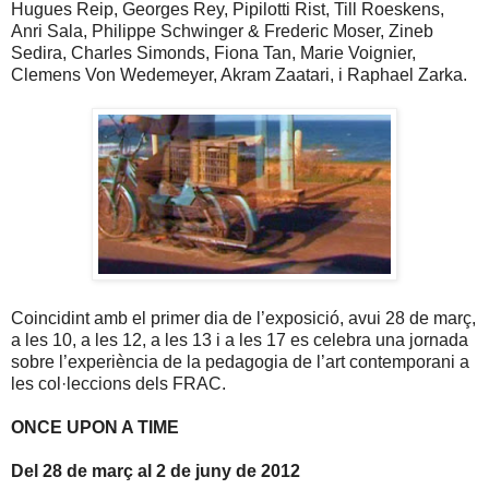
Hugues Reip, Georges Rey, Pipilotti Rist, Till Roeskens,
Anri Sala, Philippe Schwinger & Frederic Moser, Zineb
Sedira, Charles Simonds, Fiona Tan, Marie Voignier,
Clemens Von Wedemeyer, Akram Zaatari, i Raphael Zarka.
Coincidint amb el primer dia de l’exposició, avui 28 de març,
a les
10, a
les
12, a
les 13 i a les 17 es celebra una jornada
sobre l’experiència de la pedagogia de l’art contemporani a
les col·leccions dels FRAC.
ONCE UPON A TIME
Del 28 de març al 2 de juny de 2012