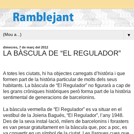
▼
dimecres, 7 de març del 2012
LA BÀSCULA DE “EL REGULADOR”
A totes les ciutats, hi ha objectes carregats d’història i que
formen part de la història particular de molts dels seus
habitants. La bàscula de “El Regulador” no figurarà a cap de
les grans cròniques històriques però forma part de la història
sentimental de generacions de barcelonins.
La bàscula vermella de “El Regulador” es va situar en el
vestíbul de
la Joieria Bagués
, “El Regulador”, l’any 1948.
Des de la seva instal·lació, milers de barcelonins i forasters
es van pesar gratuïtament en la bàscula que, poc a poc, es
va convertir en un símbol de
la ciutat. Les
llargues cues
que