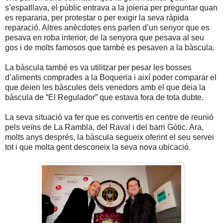
s’espatllava, el públic entrava a la joieria per preguntar quan
es repararia, per protestar o per exigir la seva ràpida
reparació. Altres anècdotes ens parlen d’un senyor
que es
pesava en roba interior, de la senyora que pesava al seu
gos i de molts famosos que també es pesaven a la bàscula.
La bàscula també es va utilitzar per pesar les bosses
d’aliments comprades a la Boqueria i així poder comparar el
que deien les bàscules dels venedors amb el que deia la
bàscula de “El Regulador” que estava fora de tota dubte.
La seva situació va fer
que es
convertís en centre de reunió
pels veïns de La Rambla, del Raval i del barri Gòtic. Ara,
molts anys després, la bàscula segueix oferint el seu servei
tot i que molta gent desconeix la seva nova ubicació.