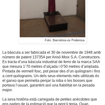
Foto: Barcelona es Poderosa
La bàscula a ser fabricada el 30 de novembre de 1948 amb
número de patent 137354 per Arisó Moix S.A. Constructors.
Es tracta d’una bàscula industrial de ferro de
la marca SAA
que mesura 1’70 metres d’alçada i 0’50 metres d’amplada.
Pintada de vermell fosc, pot pesar des d’un quilogram i fins
a cent quilograms. Un dels seus elements més utilitzats és
el ganxo que permetia penjar la roba o les bosses que
portava l’usuari, garantint així una fiabilitat en la pesada
major.
La seva història està carregada de petites anècdotes que
ens parlen de la estimació que la gent li tenia. Quan