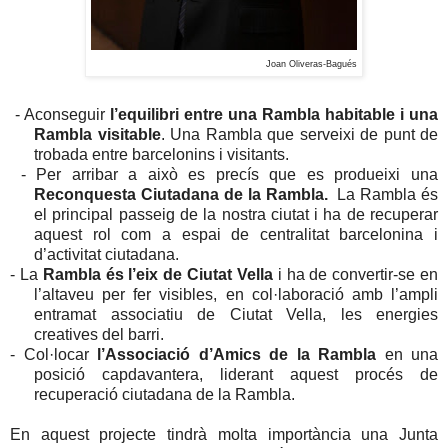
Joan Oliveras-Bagués
- Aconseguir
l’equilibri entre una Rambla habitable i una
Rambla visitable
. Una Rambla que serveixi de punt de
trobada entre barcelonins i visitants.
- Per arribar a això
es precís que
es produeixi una
Reconquesta Ciutadana de
la Rambla.
La
Rambla
és
el principal passeig de la nostra ciutat i ha de recuperar
aquest rol com a espai de centralitat barcelonina i
d’activitat ciutadana.
- La
Rambla és l’eix de Ciutat Vella
i ha de convertir-se en
l’altaveu per fer visibles, en col·laboració amb l’ampli
entramat associatiu de Ciutat Vella, les energies
creatives del barri.
- Col·locar
l’Associació d’Amics de la Rambla
en una
posició capdavantera, liderant aquest procés de
recuperació ciutadana de la Rambla.
En aquest projecte tindrà molta importància una Junta