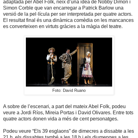
adaptada per Abel Folk, neix d’una idea de Nobby Dimon i
Simon Corble que van encarregar a Patrick Barlow una
versió de la pel·lícula per ser interpretada per quatre actors.
El resultat final és una dinàmica comèdia on les mancances
es converteixen en virtuts gràcies a la màgia del teatre.
Foto: David Ruano
A sobre de l’escenari, a part del mateix Abel Folk, podeu
veure a Jordi Ríos, Mireia Portas i David Olivares. Entre tots
quatre actors donen vida a més de cent personatges.
Podeu veure “Els 39 esglaons” de dimecres a dissabte a les
21 h, els dissabtes també a les 18 h i els diumenges a les