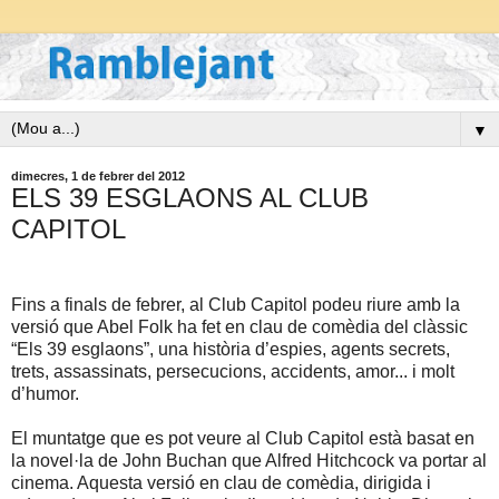
▼
dimecres, 1 de febrer del 2012
ELS 39 ESGLAONS AL CLUB
CAPITOL
Fins a finals de febrer, al Club Capitol podeu riure amb la
versió que Abel Folk ha fet en clau de comèdia del clàssic
“Els 39 esglaons”, una història d’espies, agents secrets,
trets, assassinats, persecucions, accidents, amor... i molt
d’humor.
El muntatge
que es
pot veure al Club Capitol està basat en
la novel·
la de John
Buchan
que Alfred Hitchcock va portar al
cinema. Aquesta versió en clau de comèdia, dirigida i