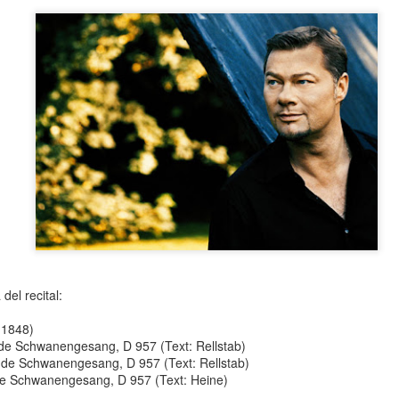
neurodegenerativa amb la qual conviuen 12.
Catalunya i que encara no té cura.
El concurs començarà a les 12 hores a La R
comptarà amb el patrocini de Oleaurum i Rep
del recital:
-1848)
 de Schwanengesang, D 957 (Text: Rellstab)
 de Schwanengesang, D 957 (Text: Rellstab)
de Schwanengesang, D 957 (Text: Heine)