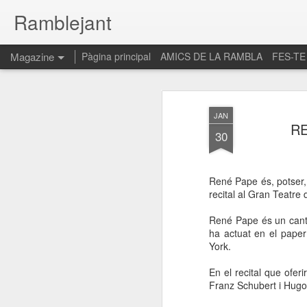
Ramblejant
Magazine
Pàgina principal
AMICS DE LA RAMBLA
FES-TE
JAN
RE
30
René Pape és, potser,
recital al Gran Teatre 
René Pape és un cantan
ha actuat en el pape
York.
En el recital que ofe
Franz Schubert i Hugo