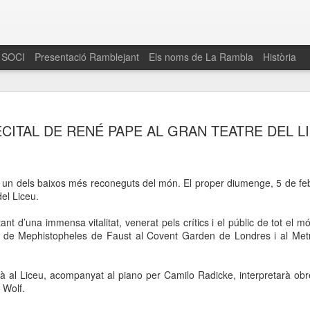
 SOCI
Presentació Ramblejant
Els noms de La Rambla
Història
El 16 de maig… Fem
MAR
CITAL DE RENÉ PAPE AL GRAN TEATRE DEL L
30
La Rambla
Amics de La Rambla i la Fundació Esclerosi M
quarta edició del seu concurs de paelles solid
 un dels baixos més reconeguts del món. El proper diumenge, 5 de febr
la població sobre l’esclerosi múltiple
del Liceu.
Enguany el Concurs és un dels actes destac
t d’una immensa vitalitat, venerat pels crítics i el públic de tot el 
del Gòtic
r de Mephistopheles de Faust al Covent Garden de Londres i al Met
El dissabte 16 de maig tindrà lloc la quarta e
gastronòmic solidari ‘Fem Paelles a La Rambl
rirà al Liceu, acompanyat al piano per Camilo Radicke, interpretarà 
Fundació Esclerosi Múltiple i l’associació 
 Wolf.
Aquesta iniciativa té el propòsit de donar visi
la societat sobre l’esclerosi múltiple, una mal