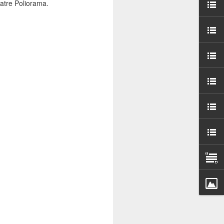
eatre Poliorama.
000 persones a
ambla Santa Mònica, i
sol.