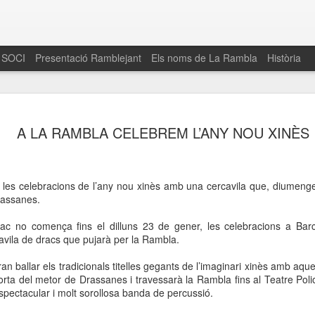
 SOCI
Presentació Ramblejant
Els noms de La Rambla
Història
El 16 de maig… Fem
MAR
A LA RAMBLA CELEBREM L’ANY NOU XINÈS
30
La Rambla
Amics de La Rambla i la Fundació Esclerosi M
quarta edició del seu concurs de paelles solid
es celebracions de l’any nou xinès amb una cercavila que, diumenge
la població sobre l’esclerosi múltiple
rassanes.
Enguany el Concurs és un dels actes destac
Drac no comença fins el dilluns 23 de gener, les celebracions a B
del Gòtic
vila de dracs que pujarà per la Rambla.
El dissabte 16 de maig tindrà lloc la quarta e
ran ballar els tradicionals titelles gegants de l’imaginari xinès amb aq
gastronòmic solidari ‘Fem Paelles a La Rambl
rta del metor de Drassanes i travessarà la Rambla fins al Teatre Poli
Fundació Esclerosi Múltiple i l’associació 
ectacular i molt sorollosa banda de percussió.
Aquesta iniciativa té el propòsit de donar visi
la societat sobre l’esclerosi múltiple, una mal