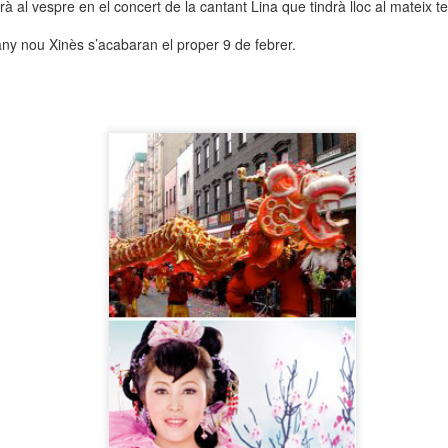
rà al vespre en el concert de
la cantant Lina
que tindrà lloc al mateix t
neurodegenerativa amb la qual conviuen 12.
Catalunya i que encara no té cura.
any nou Xinès s’acabaran el proper 9 de febrer.
El concurs començarà a les 12 hores a La R
comptarà amb el patrocini de Oleaurum i Rep