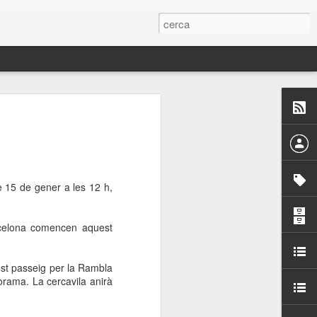
 Paelles a
últiple organitzen la
ari per sensibilitzar a
 15 de gener a les 12 h,
ats de la Festa Major
arcelona comencen aquest
dició del concurs
uest passeig per la Rambla
a’, organitzat per la
orama. La cercavila anirà
Amics de La Rambla.
bilitat i conscienciar a
altia