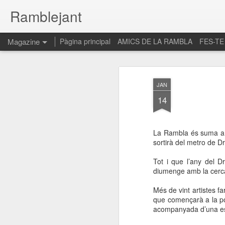
Ramblejant
Magazine
Pàgina principal
AMICS DE LA RAMBLA
FES-TE
JAN
14
La Rambla és suma a l
sortirà del metro de D
Tot i que l’any del 
diumenge amb la cerca
Més de vint artistes fa
que començarà a la po
acompanyada d’una esp