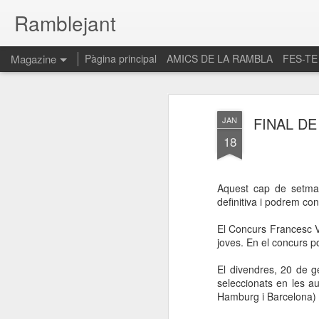
Ramblejant
Magazine
Pàgina principal
AMICS DE LA RAMBLA
FES-TE
FINAL DE
JAN
18
Aquest cap de setman
definitiva i podrem co
El Concurs Francesc V
joves. En el concurs p
El divendres, 20 de 
seleccionats en les au
Hamburg i Barcelona)