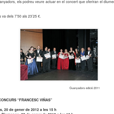
uanyadors, els podreu veure actuar en el concert que oferiran el dium
neurodegenerativa amb la qual conviuen 12.
Catalunya i que encara no té cura.
 va dels 7’50 als 23’25 €.
El concurs començarà a les 12 hores a La R
comptarà amb el patrocini de Oleaurum i Rep
Guanyadors edició 2011
CONCURS “FRANCESC VIÑAS”
es, 20 de gener de
2012 a
les 15 h