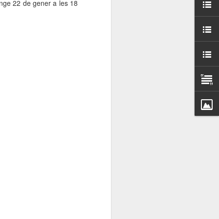
enge 22 de gener a les 18
000 persones a
ambla Santa Mònica, i
sol.