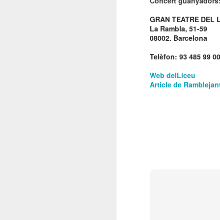
Concert guanyadors:
El 21 de març... Cap
MAR
5
GRAN TEATRE DEL 
Butaca buida
La Rambla, 51-59
Cap Butaca Buida va néixer amb
08002. Barcelona
un objectiu tant ambiciós com
possible: convertir Catalunya en la
Telèfon: 93 485 99 0
capital mundial de les arts
escèniques. I ho hem aconseguit
Web delLiceu
gràcies al bo i millor que té aquest
Article de Ramblejan
país: la seva gent, la societat civil
J
que es mou cada vegada que té al
davant una fita històrica.
Sa
En aquesta tercera edició
continuem volent omplir totes les
E
butaques dels teatres, ateneus i
Te
centres cívics adherits. El proper
ha
dissabte 21 de març de 2026, que
ha
no quedi cap butaca buida.
le
J