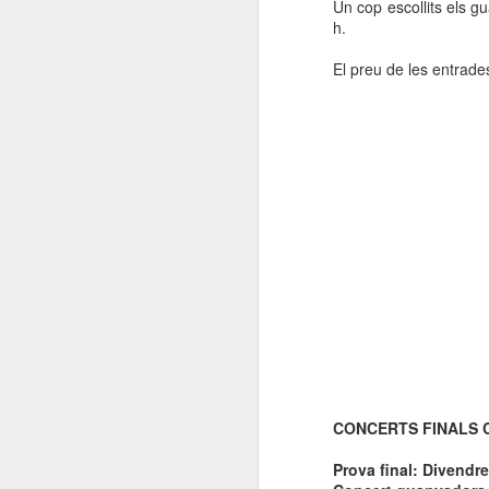
Un cop escollits els g
h.
El preu de les entrades
CONCERTS FINALS 
Prova final: Divendr