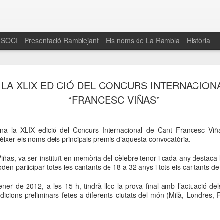
 SOCI
Presentació Ramblejant
Els noms de La Rambla
Història
El 16 de maig… Fem
MAR
 LA XLIX EDICIÓ DEL CONCURS INTERNACION
30
La Rambla
“FRANCESC VIÑAS”
Amics de La Rambla i la Fundació Esclerosi M
quarta edició del seu concurs de paelles solid
a la XLIX edició del Concurs Internacional de Cant Francesc Viña
la població sobre l’esclerosi múltiple
nèixer els noms dels principals premis d’aquesta convocatòria.
Enguany el Concurs és un dels actes destac
iñas, va ser instituït en memòria del cèlebre tenor i cada any destac
del Gòtic
oden participar totes les cantants de
18 a
32 anys i tots els cantants d
El dissabte 16 de maig tindrà lloc la quarta e
gener de
2012, a
les 15 h, tindrà lloc la prova final amb l’actuació de
gastronòmic solidari ‘Fem Paelles a La Rambl
dicions preliminars fetes a diferents ciutats del món (Milà, Londres, 
Fundació Esclerosi Múltiple i l’associació 
Aquesta iniciativa té el propòsit de donar visi
la societat sobre l’esclerosi múltiple, una mal