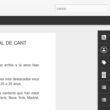
 Paelles a
AL DE CANT
últiple organitzen la
ari per sensibilitzar a
s arriba a la seva fase
ats de la Festa Major
a les més destacades veus
e
20 a
35 anys.
dició del concurs
ls cantants que han estat
a’, organitzat per la
París, Nova York, Madrid,
Amics de La Rambla.
bilitat i conscienciar a
altia