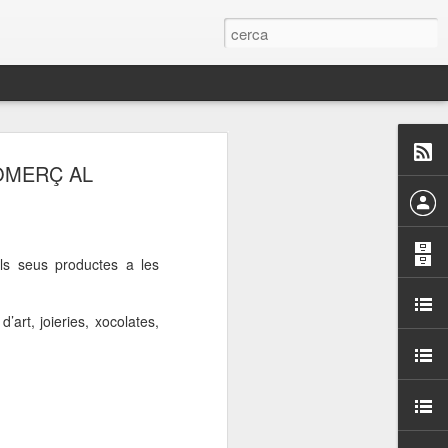
 Paelles a
OMERÇ AL
últiple organitzen la
ari per sensibilitzar a
els seus productes a les
ats de la Festa Major
’art, joieries, xocolates,
dició del concurs
a’, organitzat per la
Amics de La Rambla.
bilitat i conscienciar a
altia