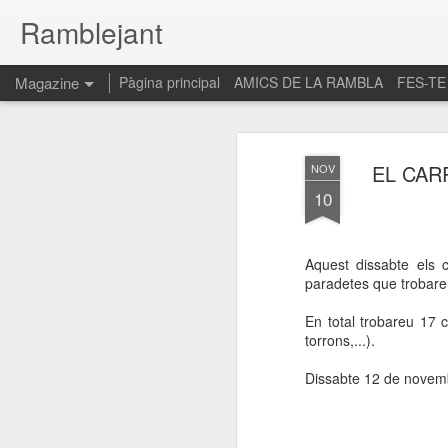
Ramblejant
Magazine
Pàgina principal
AMICS DE LA RAMBLA
FES-TE
EL CAR
NOV
10
Aquest dissabte els c
paradetes que trobare
En total trobareu 17 c
torrons,...).
Dissabte 12 de novembre