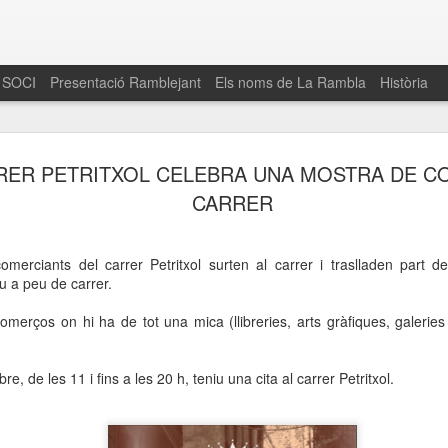
 SOCI
Presentació Ramblejant
Els noms de La Rambla
Història
El 16 de maig… Fem
MAR
RER PETRITXOL CELEBRA UNA MOSTRA DE C
30
La Rambla
CARRER
Amics de La Rambla i la Fundació Esclerosi M
quarta edició del seu concurs de paelles solid
omerciants del carrer Petritxol surten al carrer i traslladen part d
la població sobre l’esclerosi múltiple
u a peu de carrer.
Enguany el Concurs és un dels actes destac
omerços on hi ha de tot una mica (llibreries, arts gràfiques, galeries d
del Gòtic
El dissabte 16 de maig tindrà lloc la quarta e
, de les 11 i fins a les 20 h, teniu una cita al carrer Petritxol.
gastronòmic solidari ‘Fem Paelles a La Rambl
Fundació Esclerosi Múltiple i l’associació 
Aquesta iniciativa té el propòsit de donar visi
la societat sobre l’esclerosi múltiple, una mal