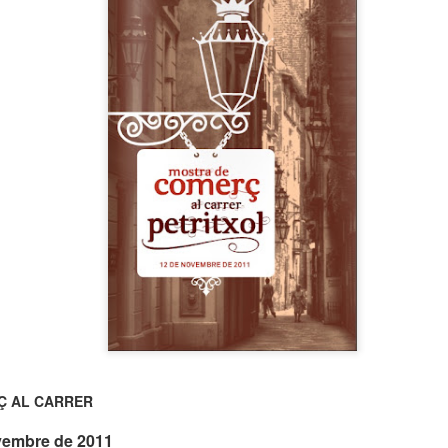
neurodegenerativa amb la qual conviuen 12.
Catalunya i que encara no té cura.
El concurs començarà a les 12 hores a La R
comptarà amb el patrocini de Oleaurum i Rep
Ç AL CARRER
vembre de 2011