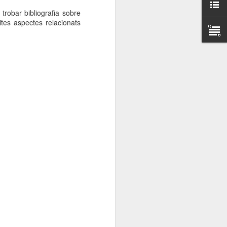
000 persones a
trobar bibliografia sobre
ltes aspectes relacionats
ambla Santa Mònica, i
sol.