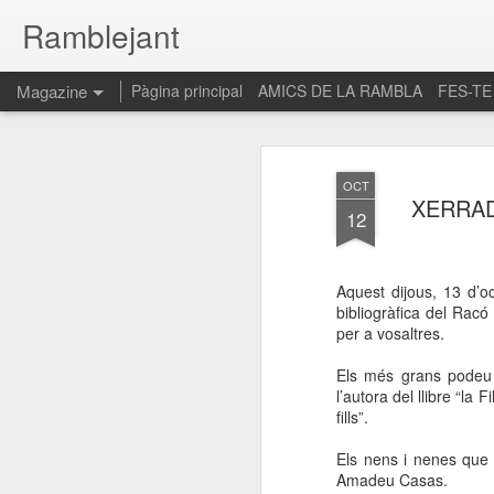
Ramblejant
Magazine
Pàgina principal
AMICS DE LA RAMBLA
FES-TE
OCT
XERRAD
12
Aquest dijous, 13 d’o
bibliogràfica del Racó
per a vosaltres.
Els més grans podeu 
l’autora del llibre “la
fills”.
Els nens i nenes que 
Amadeu Casas.