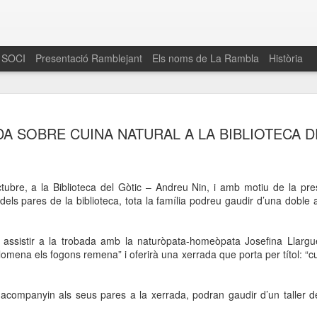
 SOCI
Presentació Ramblejant
Els noms de La Rambla
Història
El 16 de maig… Fem
MAR
A SOBRE CUINA NATURAL A LA BIBLIOTECA D
30
La Rambla
Amics de La Rambla i la Fundació Esclerosi M
quarta edició del seu concurs de paelles solid
ctubre, a la Biblioteca del Gòtic – Andreu Nin, i amb motiu de la pr
la població sobre l’esclerosi múltiple
 dels pares de la biblioteca, tota la família podreu gaudir d’una doble 
Enguany el Concurs és un dels actes destac
del Gòtic
assistir a la trobada amb
la naturòpata-homeòpata Josefina
Llargu
 Filomena els fogons remena” i oferirà una xerrada que porta per títol: “
El dissabte 16 de maig tindrà lloc la quarta e
gastronòmic solidari ‘Fem Paelles a La Rambl
Fundació Esclerosi Múltiple i l’associació 
acompanyin als seus pares a la xerrada, podran gaudir d’un taller de 
Aquesta iniciativa té el propòsit de donar visi
la societat sobre l’esclerosi múltiple, una mal