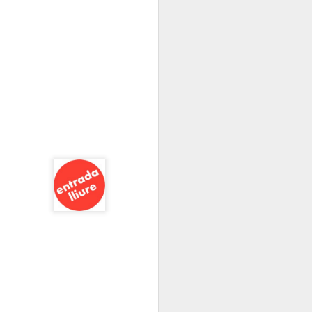
Elisava presenta:
JAN
13
“Cadires al carrer
2026”
És ja una tradició que omple de
creativitat, imaginació i bon rotllo
La Rambla tots els anys per
aquestes dates.
L’alumnat del Grau en Disseny i
Innovació d’ELISAVA, a partir de
l’encàrrec d’IKEA, dissenya una
nova versió de la cadira ROBIN
en què la pròpia estructura vista,
l’economia de processos i la
simplicitat projectual esdevenen
protagonistes del nou disseny.
Tothom pot passar-se, gaudir de
les propostes dels alumnes
d’ELISAVA.