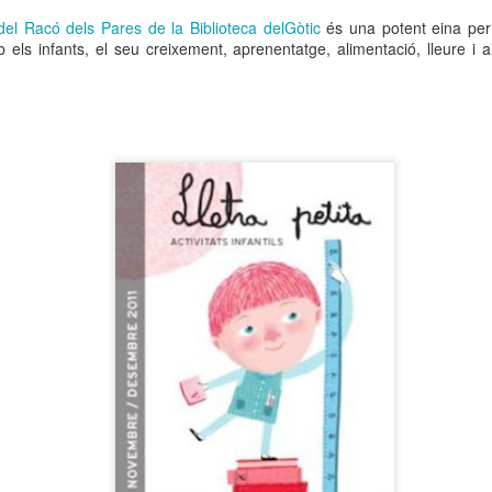
neurodegenerativa amb la qual conviuen 12.
el Racó dels Pares de la Biblioteca delGòtic
és una potent eina per 
Catalunya i que encara no té cura.
els infants, el seu creixement, aprenentatge, alimentació, lleure i a
El concurs començarà a les 12 hores a La R
comptarà amb el patrocini de Oleaurum i Rep