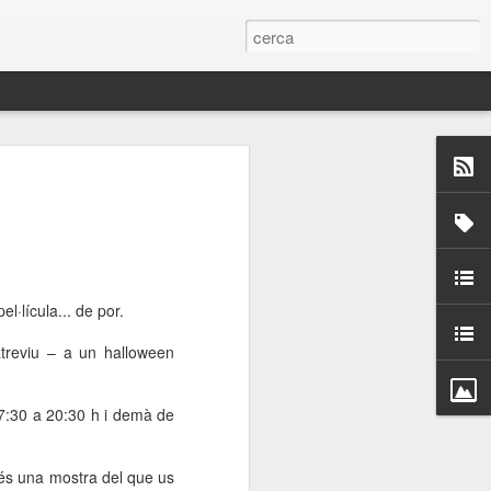
 Paelles a
últiple organitzen la
ari per sensibilitzar a
l·lícula... de por.
ats de la Festa Major
atreviu – a un halloween
dició del concurs
 17:30 a 20:30 h i demà de
a’, organitzat per la
Amics de La Rambla.
bilitat i conscienciar a
és una mostra del que us
altia