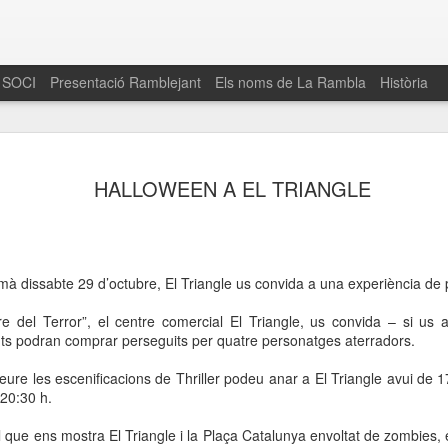
 SOCI
Presentació Ramblejant
Els noms de La Rambla
Història
El 16 de maig… Fem
MAR
HALLOWEEN A EL TRIANGLE
30
La Rambla
Amics de La Rambla i la Fundació Esclerosi M
quarta edició del seu concurs de paelles solid
la població sobre l’esclerosi múltiple
mà dissabte 29 d’octubre, El Triangle us convida a una experiència de pe
Enguany el Concurs és un dels actes destac
re del Terror”, el centre comercial El Triangle, us convida – si us 
del Gòtic
nts podran comprar perseguits per quatre personatges aterradors.
El dissabte 16 de maig tindrà lloc la quarta e
veure les escenificacions de Thriller podeu anar a El Triangle avui de
gastronòmic solidari ‘Fem Paelles a La Rambl
 20:30 h.
Fundació Esclerosi Múltiple i l’associació 
Aquesta iniciativa té el propòsit de donar visi
l que ens mostra El Triangle i
la Plaça Catalunya
envoltat de zombies, 
la societat sobre l’esclerosi múltiple, una mal