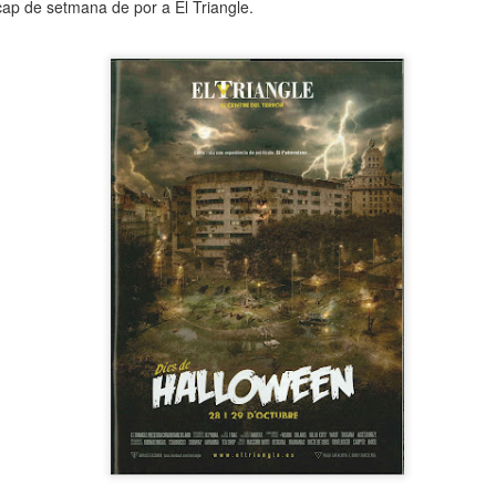
cap de setmana de por a El Triangle.
neurodegenerativa amb la qual conviuen 12.
Catalunya i que encara no té cura.
El concurs començarà a les 12 hores a La R
comptarà amb el patrocini de Oleaurum i Rep