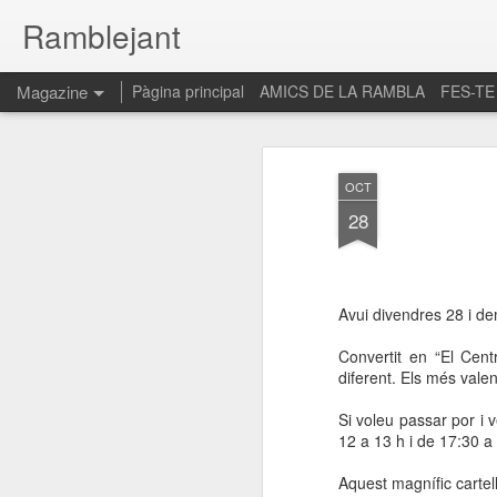
Ramblejant
Magazine
Pàgina principal
AMICS DE LA RAMBLA
FES-TE
OCT
28
Avui divendres 28 i de
Convertit en “El Cent
diferent. Els més vale
Si voleu passar por i 
12 a
13 h i de 17:30 a
Aquest magnífic cartel