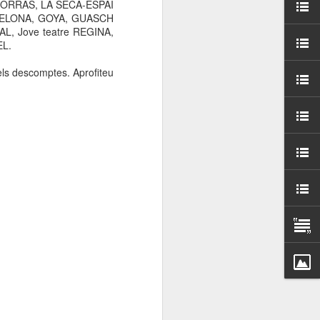
 BORRÀS,
LA SECA-ESPAI
000 persones a
CELONA, GOYA, GUASCH
AL, Jove teatre REGINA,
EL.
ambla Santa Mònica, i
sol.
els descomptes. Aprofiteu