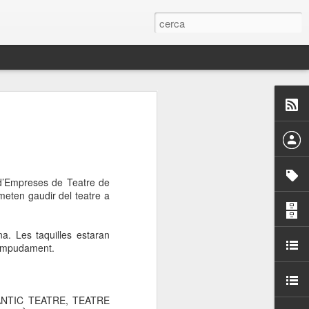
 Paelles a
últiple organitzen la
ari per sensibilitzar a
 d’Empreses de Teatre de
meten gaudir del teatre a
ats de la Festa Major
ina. Les
taquilles estaran
rompudament.
dició del concurs
a’, organitzat per la
Amics de La Rambla.
bilitat i conscienciar a
 l’ANTIC TEATRE, TEATRE
altia