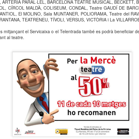
, ARTERIA PARAL
·LEL, BARCELONA TEATRE MUSICAL, BECKETT,
neurodegenerativa amb la qual conviuen 12.
ITOL, CÍRCOL MALDÀ, COLISEUM, CONDAL, Teatre GAUDÍ DE BAR
Catalunya i que encara no té cura.
 LLANTIOL, El MOLINO, Sala MUNTANER, POLIORAMA, Teatre del RAV
RANTANA, TEATRENEU, TÍVOLI, VERSUS, VICTÒRIA i La VILLARRO
El concurs començarà a les 12 hores a La R
comptarà amb el patrocini de Oleaurum i Rep
s mitjançant el Servicaixa o el Telentrada també es podrà beneficiar d
nt al teatre.