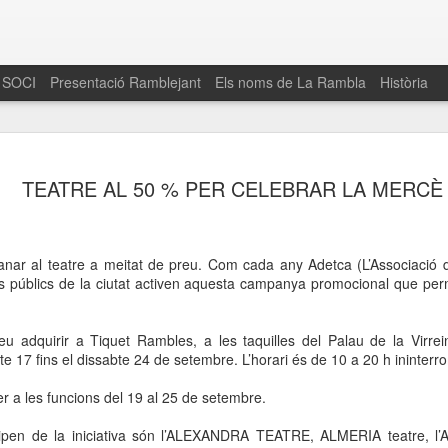
 SOCI
Presentació Ramblejant
Els noms de La Rambla
Història
El 16 de maig… Fem
MAR
TEATRE AL 50 % PER CELEBRAR LA MERCÈ
30
La Rambla
Amics de La Rambla i la Fundació Esclerosi M
quarta edició del seu concurs de paelles solid
nar al teatre a meitat de preu. Com cada any Adetca (L’Associació
la població sobre l’esclerosi múltiple
res públics de la ciutat activen aquesta campanya promocional que per
Enguany el Concurs és un dels actes destac
del Gòtic
eu adquirir a Tiquet Rambles, a les taquilles del Palau de
la Virre
te 17 fins el dissabte 24 de setembre. L’horari és de
10 a
20 h ininter
El dissabte 16 de maig tindrà lloc la quarta e
gastronòmic solidari ‘Fem Paelles a La Rambl
 a les funcions del 19 al 25 de setembre.
Fundació Esclerosi Múltiple i l’associació 
Aquesta iniciativa té el propòsit de donar visi
icipen de la iniciativa són l’ALEXANDRA TEATRE, ALMERIA teatre,
la societat sobre l’esclerosi múltiple, una mal