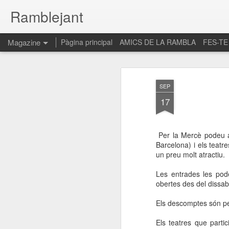
Ramblejant
Magazine
Pàgina principal
AMICS DE LA RAMBLA
FES-TE
SEP
17
Per la Mercè podeu a
Barcelona) i els teat
un preu molt atractiu.
Les entrades les pod
obertes des del dissab
Els descomptes són per
Els teatres que part