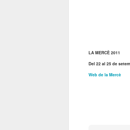
E
co
l'
co
LA MERCÈ 2011
N
Del 22 al 25 de sete
Web de la Mercè
Un
so
Es
i 
L
N
D