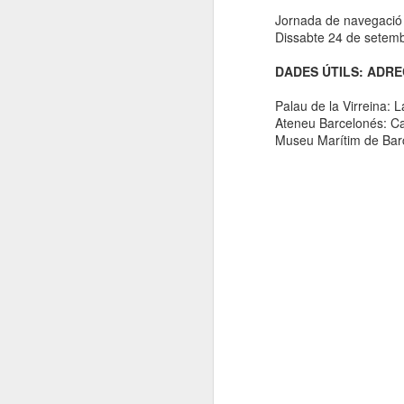
Jornada de navegació t
ac
Dissabte 24 de setem
(
DADES ÚTILS: ADR
D
Palau de la Virreina: 
Ateneu Barcelonés: C
J
Museu Marítim de Bar
pl
R
D
A
no
A
or
pe
El
Ge
l
Pl
N