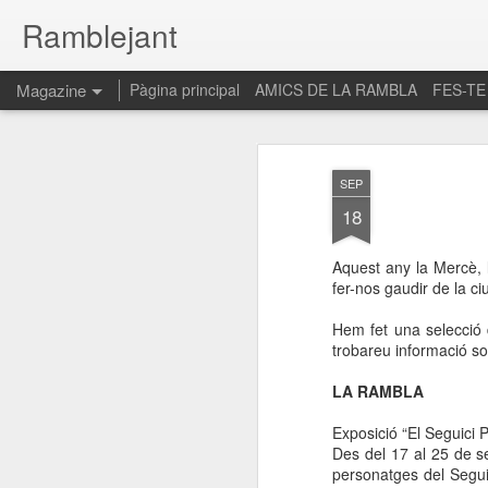
Ramblejant
Magazine
Pàgina principal
AMICS DE LA RAMBLA
FES-TE
SEP
18
Aquest any la Mercè, 
fer-nos gaudir de la ci
Hem fet una selecció
trobareu informació so
LA RAMBLA
Exposició “El Seguici P
Des del 17 al 25 de se
personatges del Segu