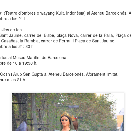
neurodegenerativa amb la qual conviuen 12.
Catalunya i que encara no té cura.
 (Teatre d’ombres o wayang Kulit, Indonèsia) al Ateneu Barcelonés. A
bre a les 21 h.
El concurs començarà a les 12 hores a La R
comptarà amb el patrocini de Oleaurum i Rep
sties de foc.
Sant Jaume, carrer del Bisbe, plaça Nova, carrer de la Palla, Plaça d
l Casañas, la Rambla, carrer de Ferran i Plaça de Sant Jaume.
bre a les 21: 30 h
rtes al Museu Marítim de Barcelona.
mbre de
10 a
19:30 h.
Gosh i Arup Sen Gupta al Ateneu Barcelonés. Aforament limitat.
re a les 21 h.