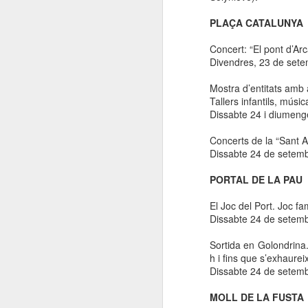
El
PLAÇA CATALUNYA
de
l'
Concert: “El pont d’Arc
mo
Divendres, 23 de setem
fe
Mostra d’entitats amb ac
El
Tallers infantils, músi
el
Dissabte 24 i diumen
J
Concerts de
la “Sant
A
Dissabte 24 de setemb
en
PORTAL DE LA PAU
“L
El Joc del Port. Joc fam
mó
Dissabte 24 de setem
Sortida en Golondrina. 
h i fins que s’exhaureix
Dissabte 24 de setem
D
MOLL DE LA FUSTA