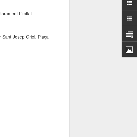
000 persones a
forament Limitat.
ambla Santa Mònica, i
sol.
e Sant Josep Oriol, Plaça