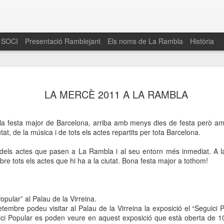
 SOCI
Presentació Ramblejant
Els noms de La Rambla
Història
El 16 de maig… Fem
MAR
LA MERCÈ 2011 A LA RAMBLA
30
La Rambla
Amics de La Rambla i la Fundació Esclerosi M
la festa major de Barcelona, arriba amb menys dies de festa però a
quarta edició del seu concurs de paelles solid
utat, de la música i de tots els actes repartits per tota Barcelona.
la població sobre l’esclerosi múltiple
 dels actes que pasen a La Rambla i al seu entorn més inmediat. A 
Enguany el Concurs és un dels actes destac
bre tots els actes que hi ha a
la ciutat. Bona
festa major a tothom!
del Gòtic
El dissabte 16 de maig tindrà lloc la quarta e
gastronòmic solidari ‘Fem Paelles a La Rambl
opular” al Palau de la Virreina.
Fundació Esclerosi Múltiple i l’associació 
tembre podeu visitar al Palau de la Virreina la exposició el “Seguici P
Aquesta iniciativa té el propòsit de donar visi
ici Popular es poden veure en aquest exposició que està oberta de
1
la societat sobre l’esclerosi múltiple, una mal