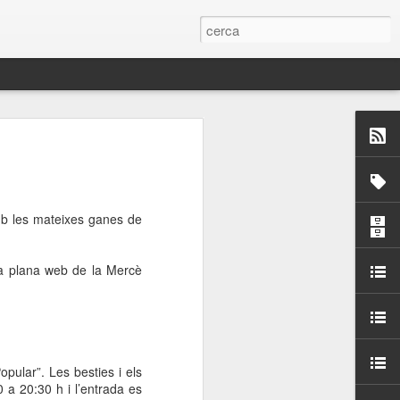
 Paelles a
últiple organitzen la
mb les mateixes ganes de
ari per sensibilitzar a
la plana web de la Mercè
ats de la Festa Major
dició del concurs
a’, organitzat per la
Amics de La Rambla.
opular”. Les besties i els
bilitat i conscienciar a
0 a
20:30 h i l’entrada es
altia