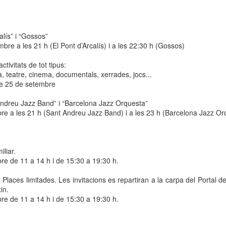
 Museu de l’Eròtica de Barcelona (MEB) celebra el Dia Internacional
l Fetitxisme, que té lloc el pròxim 16 de gener, amb la inauguració de
exposició “Picasso. Dalí. Fetitxisme. El simbolisme del desig”, una
alís” i “Gossos”
stra que proposa una lectura cultural, històrica i sexològica del
bre a les 21 h (El Pont d’Arcalís) i a les 22:30 h (Gossos)
titxisme a través de dos grans referents de la història de l'art.
tivitats de tot tipus:
 Dia Internacional del Fetitxisme va néixer al Regne Unit al 2008 sota
ca, teatre, cinema, documentals, xerrades, jocs...
 nom National Fetish Day i, posteriorment, es va internacionalitzar.
ge 25 de setembre
La Rambla Film Festival Barcelona
AN
ndreu
Jazz Band” i “Barcelona Jazz Orquesta”
9
Del 16 al 23 de gener de 2026 La Rambla acollirà una mostra
re a les 21 h (Sant Andreu Jazz Band) i a les 23 h (Barcelona Jazz Or
internacional de cinema que neix amb la intenció de convertir-se
 un dels festivals de referència a la nostra ciutat.
a Rambla Film Festival Barcelona” presentarà pel·lícules de tot el
iliar.
n i mostrarà el cinema barceloní i la seva història al mon.
bre de
11 a
14 h i de 15:30 a 19:30 h.
Places limitades. Les invitacions es repartiran a la carpa del Portal de
in.
bre de
11 a
14 h i de 15:30 a 19:30 h.
Activitats de Nadal a La Rambla
EC
11