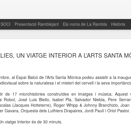
 SOCI
Presentació Ramblejant
Els noms de La Rambla
Història
El 16 de maig… Fem
MAR
LIES, UN VIATGE INTERIOR A L’ARTS SANTA M
30
La Rambla
Amics de La Rambla i la Fundació Esclerosi M
quarta edició del seu concurs de paelles solid
mbre, al Espai Balcó de l’Arts Santa Mònica podeu assistir a la inaugu
la població sobre l’esclerosi múltiple
udiovisual sobre la naturalesa i el misteri del cervell i la seva importànc
Enguany el Concurs és un dels actes destac
ir de 17 microhistòries construïdes en imatges i música. Aquest v
del Gòtic
es Robot, José Luis Bieito, Isabel Pla, Salvador Niebla, Pere Serr
calas (Jacques Hotteterre), Roger Whipp & Johnny Branchizio, Joan
El dissabte 16 de maig tindrà lloc la quarta e
er Gavara, Orquesta dels Luthiers Drapaires, Jordi Paulí i Oriol Pastor.
gastronòmic solidari ‘Fem Paelles a La Rambl
Fundació Esclerosi Múltiple i l’associació 
Un viatge Interior és de 30 minuts.
Aquesta iniciativa té el propòsit de donar visi
la societat sobre l’esclerosi múltiple, una mal