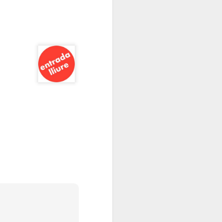
Elisava presenta:
JAN
13
“Cadires al carrer
2026”
És ja una tradició que omple de
creativitat, imaginació i bon rotllo
La Rambla tots els anys per
aquestes dates.
L’alumnat del Grau en Disseny i
Innovació d’ELISAVA, a partir de
l’encàrrec d’IKEA, dissenya una
nova versió de la cadira ROBIN
en què la pròpia estructura vista,
l’economia de processos i la
simplicitat projectual esdevenen
protagonistes del nou disseny.
Tothom pot passar-se, gaudir de
les propostes dels alumnes
d’ELISAVA.