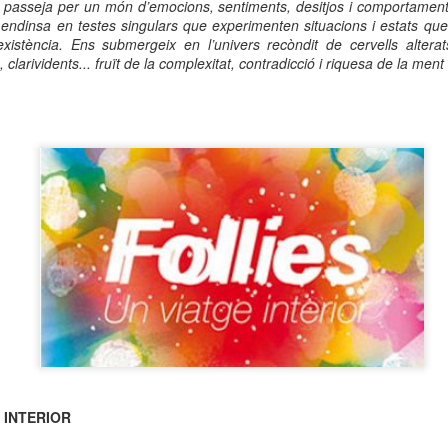
 passeja per un món d’emocions, sentiments, desitjos i comportaments
neurodegenerativa amb la qual conviuen 12.
ndinsa en testes singulars que experimenten situacions i estats que
Catalunya i que encara no té cura.
xistència. Ens submergeix en l’univers recòndit de cervells alterats,
clarividents... fruït de la complexitat, contradicció i riquesa de la men
El concurs començarà a les 12 hores a La R
comptarà amb el patrocini de Oleaurum i Rep
 INTERIOR