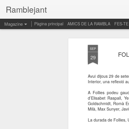
Ramblejant
Magazine
Pàgina principal
AMICS DE LA RAMBLA
FES-TE
SEP
FOL
29
Avui dijous 29 de sete
Interior, una reflexió a
A Follies podeu gaud
d’Elisabet Raspall, Y
Goldschmidt, Romà Es
Milà, Max Sunyer, Javi
La durada de Follies, 