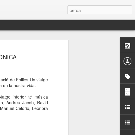
 Paelles a
ÒNICA
últiple organitzen la
ari per sensibilitzar a
ració de Follies Un viatge
ia en la nostra vida.
ats de la Festa Major
iatge interior té música
ano, Andreu Jacob, Ravid
 Manuel Celorio, Leonora
dició del concurs
a’, organitzat per la
Amics de La Rambla.
bilitat i conscienciar a
altia