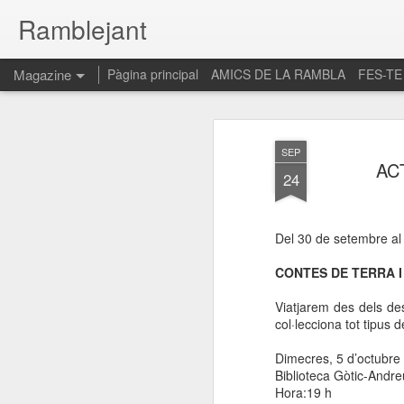
Ramblejant
Magazine
Pàgina principal
AMICS DE LA RAMBLA
FES-TE
SEP
AC
24
Del 30 de setembre al 
CONTES DE TERRA 
Viatjarem des dels des
col·lecciona tot tipus 
Dimecres, 5 d’octubre
Biblioteca Gòtic-Andr
Hora:19 h