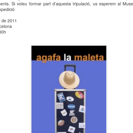
nents. Si voleu formar part d’aquesta tripulació, us esperem al Mus
 Museu de l’Eròtica de Barcelona (MEB) celebra el Dia Internacional
expedició
l Fetitxisme, que té lloc el pròxim 16 de gener, amb la inauguració de
exposició “Picasso. Dalí. Fetitxisme. El simbolisme del desig”, una
e de 2011
stra que proposa una lectura cultural, històrica i sexològica del
celona
titxisme a través de dos grans referents de la història de l'art.
30h
 Dia Internacional del Fetitxisme va néixer al Regne Unit al 2008 sota
 nom National Fetish Day i, posteriorment, es va internacionalitzar.
La Rambla Film Festival Barcelona
AN
9
Del 16 al 23 de gener de 2026 La Rambla acollirà una mostra
internacional de cinema que neix amb la intenció de convertir-se
 un dels festivals de referència a la nostra ciutat.
a Rambla Film Festival Barcelona” presentarà pel·lícules de tot el
n i mostrarà el cinema barceloní i la seva història al mon.
Activitats de Nadal a La Rambla
EC
11