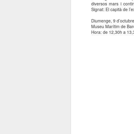
diversos mars i conti
El
Signat: El capità de l’
de
l'
Diumenge, 9 d’octubr
mo
Museu Marítim de Bar
fe
Hora: de 12,30h a 13,
El
el
J
en
“L
mó
D