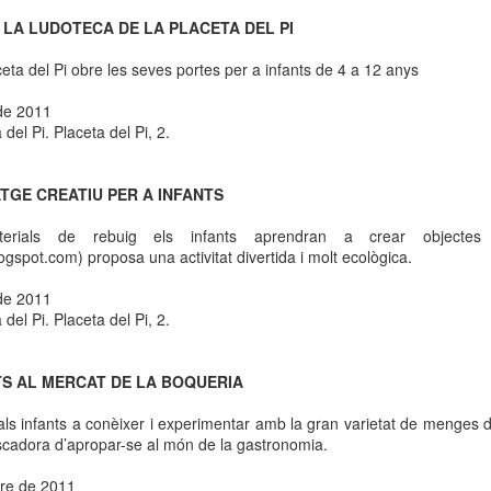
neurodegenerativa amb la qual conviuen 12.
A
LA LUDOTECA DE LA
PLACETA DEL PI
Catalunya i que encara no té cura.
eta del Pi obre les seves portes per a infants de
4 a
12 anys
El concurs començarà a les 12 hores a La R
comptarà amb el patrocini de Oleaurum i Rep
 de 2011
del Pi. Placeta del Pi, 2.
TGE CREATIU PER A INFANTS
terials de rebuig els infants aprendran a crear objectes 
ogspot.com) proposa una activitat divertida i molt ecològica.
 de 2011
del Pi. Placeta del Pi, 2.
TS AL MERCAT DE LA BOQUERIA
als infants a conèixer i experimentar amb la gran varietat de menges d
scadora d’apropar-se al món de la gastronomia.
bre de 2011