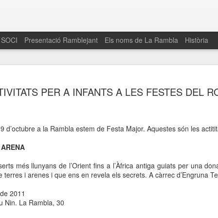
 SOCI
Presentació Ramblejant
Els noms de La Rambla
Història
El 16 de maig… Fem
MAR
TIVITATS PER A INFANTS A LES FESTES DEL 
30
La Rambla
Amics de La Rambla i la Fundació Esclerosi M
quarta edició del seu concurs de paelles solid
9 d’octubre a la Rambla estem de Festa Major. Aquestes són les actitita
la població sobre l’esclerosi múltiple
I ARENA
Enguany el Concurs és un dels actes destac
del Gòtic
erts més llunyans de l’Orient fins a l’Àfrica antiga guiats per una do
de terres i arenes i que ens en revela els secrets. A càrrec d’Engruna Te
El dissabte 16 de maig tindrà lloc la quarta e
gastronòmic solidari ‘Fem Paelles a La Rambl
 de 2011
Fundació Esclerosi Múltiple i l’associació 
eu Nin. La Rambla, 30
Aquesta iniciativa té el propòsit de donar visi
la societat sobre l’esclerosi múltiple, una mal