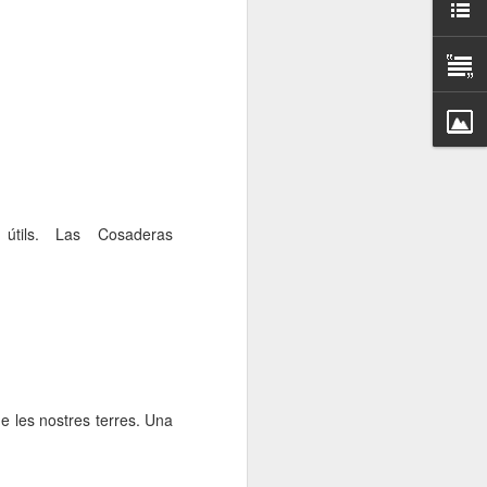
000 persones a
ambla Santa Mònica, i
sol.
útils. Las Cosaderas
e les nostres terres. Una