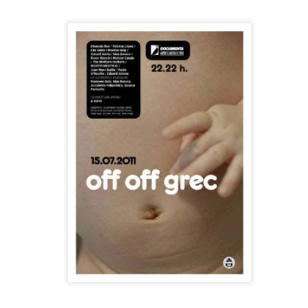
neurodegenerativa amb la qual conviuen 12.
Catalunya i que encara no té cura.
El concurs començarà a les 12 hores a La R
comptarà amb el patrocini de Oleaurum i Rep