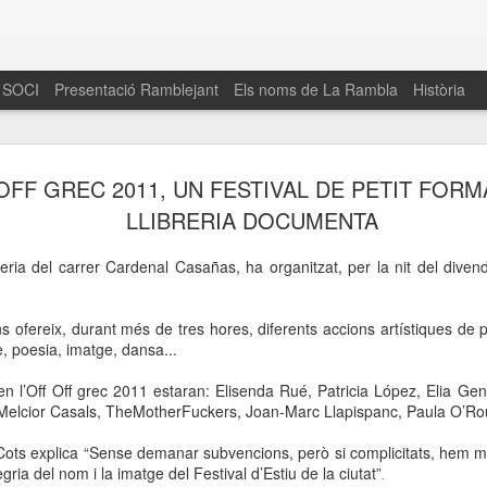
 SOCI
Presentació Ramblejant
Els noms de La Rambla
Història
El 16 de maig… Fem
MAR
OFF GREC 2011, UN FESTIVAL DE PETIT FORM
30
La Rambla
LLIBRERIA DOCUMENTA
Amics de La Rambla i la Fundació Esclerosi M
eria del carrer Cardenal Casañas, ha organitzat, per la nit del divendr
quarta edició del seu concurs de paelles solid
la població sobre l’esclerosi múltiple
ns ofereix, durant més de tres hores, diferents accions artístiques de pe
Enguany el Concurs és un dels actes destac
e, poesia, imatge, dansa...
del Gòtic
 en l’Off Off grec 2011 estaran: Elisenda Rué, Patricia López, Elia Ge
El dissabte 16 de maig tindrà lloc la quarta e
 Melcior Casals, TheMotherFuckers, Joan-Marc Llapispanc, Paula O’Ro
gastronòmic solidari ‘Fem Paelles a La Rambl
Fundació Esclerosi Múltiple i l’associació 
ots explica “Sense demanar subvencions, però si complicitats, hem mun
Aquesta iniciativa té el propòsit de donar visi
ia del nom i la imatge del Festival d’Estiu de la ciutat”
la societat sobre l’esclerosi múltiple, una mal
.