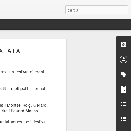
 Paelles a
AT A LA
últiple organitzen la
es, un festival diferent i
ari per sensibilitzar a
tit – molt petit – format:
ats de la Festa Major
nís i Montse Roig, Gerard
dició del concurs
urke i Eduard Alonso.
a’, organitzat per la
Amics de La Rambla.
tat aquest petit festival
bilitat i conscienciar a
altia