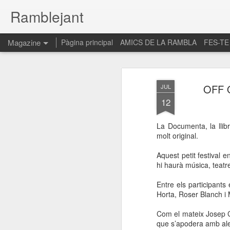
Ramblejant
Magazine
Pàgina principal
AMICS DE LA RAMBLA
FES-TE
OFF 
JUL
12
La Documenta, la llibr
molt original.
Aquest petit festival e
hi haurà música, teatr
Entre els participants
Horta, Roser Blanch i
Com el mateix Josep C
que s’apodera amb alegr