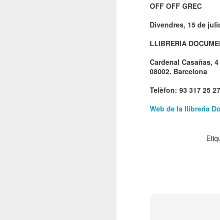
OFF OFF GREC
El 21 de març... Cap
MAR
5
Butaca buida
Divendres, 15 de juli
Cap Butaca Buida va néixer amb
un objectiu tant ambiciós com
LLIBRERIA DOCUME
possible: convertir Catalunya en la
capital mundial de les arts
Cardenal Casañas, 4
escèniques. I ho hem aconseguit
08002. Barcelona
gràcies al bo i millor que té aquest
país: la seva gent, la societat civil
Telèfon: 93 317 25 2
J
que es mou cada vegada que té al
davant una fita històrica.
Web de
la llibreria
Sa
En aquesta tercera edició
continuem volent omplir totes les
Etiq
E
butaques dels teatres, ateneus i
Te
centres cívics adherits. El proper
ha
dissabte 21 de març de 2026, que
ha
no quedi cap butaca buida.
le
J