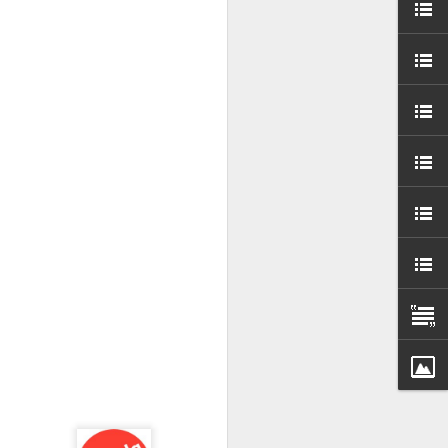
000 persones a
ambla Santa Mònica, i
sol.