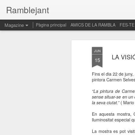
Ramblejant
Magazine
Pàgina principal
AMICS DE LA RAMBLA
FES-TE
JUN
LA VIS
15
Fins el dia 22 de juny,
pintora Carmen
Selves
“La pintura de Carmen
sense situar-se en un 
la seva ciutat.”
( Mario 
En aquesta mostra, C
lluminositat especial 
La mostra es pot visi