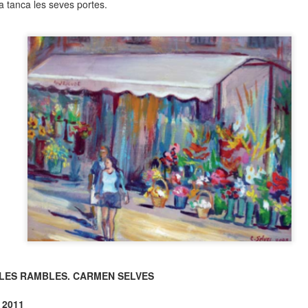
ria tanca les seves portes.
neurodegenerativa amb la qual conviuen 12.
Catalunya i que encara no té cura.
El concurs començarà a les 12 hores a La R
comptarà amb el patrocini de Oleaurum i Rep
LES RAMBLES. CARMEN SELVES
e 2011