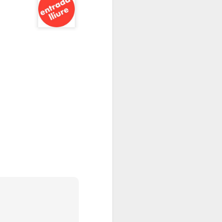
Elisava presenta:
JAN
13
“Cadires al carrer
2026”
És ja una tradició que omple de
creativitat, imaginació i bon rotllo
La Rambla tots els anys per
aquestes dates.
L’alumnat del Grau en Disseny i
Innovació d’ELISAVA, a partir de
l’encàrrec d’IKEA, dissenya una
nova versió de la cadira ROBIN
en què la pròpia estructura vista,
l’economia de processos i la
simplicitat projectual esdevenen
protagonistes del nou disseny.
Tothom pot passar-se, gaudir de
les propostes dels alumnes
d’ELISAVA.