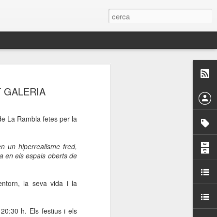
 Paelles a
T GALERIA
últiple organitzen la
 de La Rambla fetes per
la
ari per sensibilitzar a
n un hiperrealisme fred,
ats de la Festa Major
a en els espais oberts de
dició del concurs
torn, la seva vida i la
a’, organitzat per la
Amics de La Rambla.
bilitat i conscienciar a
20:30 h. Els festius i els
altia