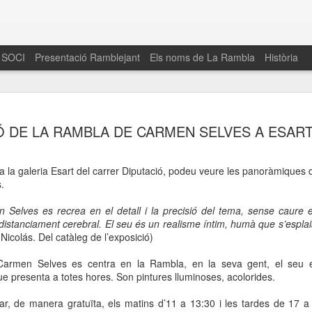
 SOCI
Presentació Ramblejant
Els noms de La Rambla
Història
El 16 de maig… Fem
MAR
IÓ DE LA RAMBLA DE CARMEN SELVES A ESAR
30
La Rambla
Amics de La Rambla i la Fundació Esclerosi M
 a
la galeria Esart
del carrer Diputació, podeu veure les panoràmiques
quarta edició del seu concurs de paelles solid
.
la població sobre l’esclerosi múltiple
 Selves es recrea en el detall i la precisió del tema, sense caure e
Enguany el Concurs és un dels actes destac
distanciament cerebral. El seu és un realisme íntim, humà que s’esplai
del Gòtic
Nicolás. Del catàleg de l’exposició)
El dissabte 16 de maig tindrà lloc la quarta e
armen Selves es centra en la Rambla, en la seva gent, el seu en
gastronòmic solidari ‘Fem Paelles a La Rambl
que presenta a totes hores. Son pintures lluminoses, acolorides.
Fundació Esclerosi Múltiple i l’associació 
Aquesta iniciativa té el propòsit de donar visi
tar, de manera gratuïta, els matins d’11 a 13:30 i les tardes de
17 a
la societat sobre l’esclerosi múltiple, una mal