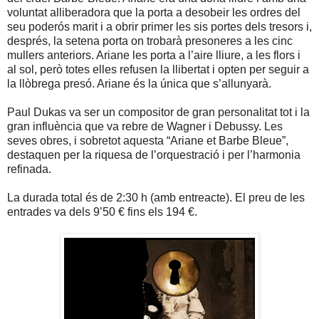
voluntat alliberadora que la porta a desobeir les ordres del
seu poderós marit i a obrir primer les sis portes dels tresors i,
després, la setena porta on trobarà presoneres a les cinc
mullers anteriors. Ariane les porta a l’aire lliure, a les flors i
al sol, però totes elles refusen la llibertat i opten per seguir a
la llòbrega presó. Ariane és la única que s’allunyarà.
Paul Dukas va ser un compositor de gran personalitat tot i la
gran influència que va rebre de Wagner i Debussy. Les
seves obres, i sobretot aquesta “Ariane et Barbe Bleue”,
destaquen per la riquesa de l’orquestració i per l’harmonia
refinada.
La durada total és de 2:30 h (amb entreacte). El preu de les
entrades va dels 9’50 € fins els 194 €.