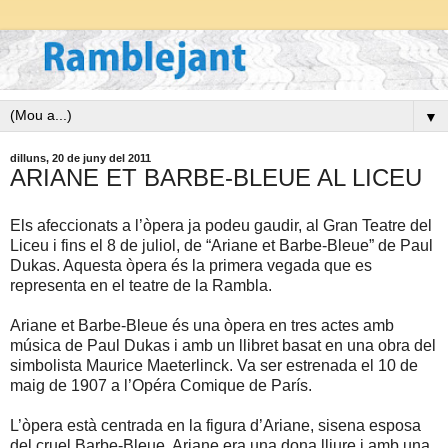
▼
dilluns, 20 de juny del 2011
ARIANE ET BARBE-BLEUE AL LICEU
Els afeccionats a l’òpera ja podeu gaudir, al Gran Teatre del
Liceu i fins el 8 de juliol, de “Ariane et Barbe-Bleue” de Paul
Dukas. Aquesta òpera és la primera vegada
que es
representa en el teatre de la Rambla.
Ariane et Barbe-Bleue és una òpera en tres actes amb
música de Paul Dukas i amb un llibret basat en una obra del
simbolista Maurice Maeterlinck. Va ser estrenada el 10 de
maig de
1907 a
l’Opéra Comique de París.
L’òpera està centrada en la figura d’Ariane, sisena esposa
del cruel Barbe-Bleue. Ariane era una dona lliure i amb una