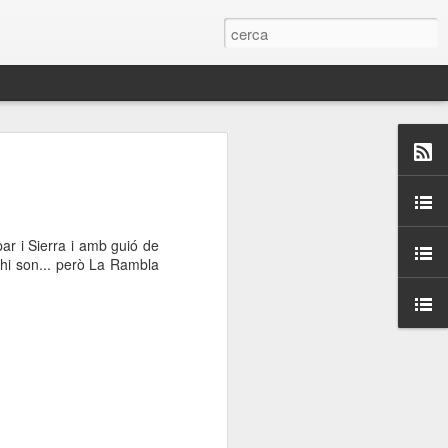
 Paelles a
últiple organitzen la
ar i Sierra i amb guió de
ari per sensibilitzar a
hi son... però La Rambla
ats de la Festa Major
dició del concurs
a’, organitzat per la
Amics de La Rambla.
bilitat i conscienciar a
altia