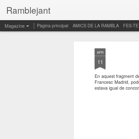
Ramblejant
Magazine
Pàgina principal
AMICS DE LA RAMBLA
FES-TE
APR
11
En aquest fragment de 
Francesc Madrid, pode
estava igual de conco