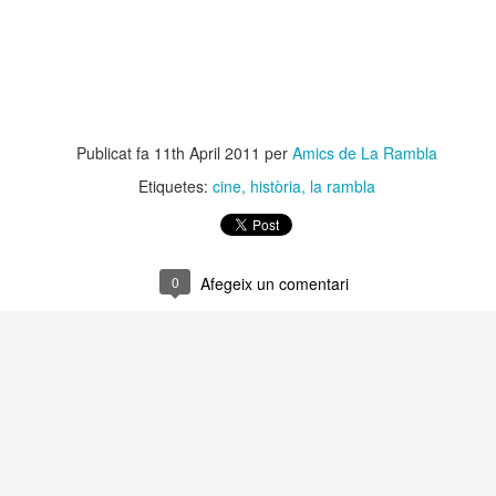
neurodegenerativa amb la qual conviuen 12.
Catalunya i que encara no té cura.
El concurs començarà a les 12 hores a La R
comptarà amb el patrocini de Oleaurum i Rep
Publicat fa
11th April 2011
per
Amics de La Rambla
Etiquetes:
cine
història
la rambla
0
Afegeix un comentari