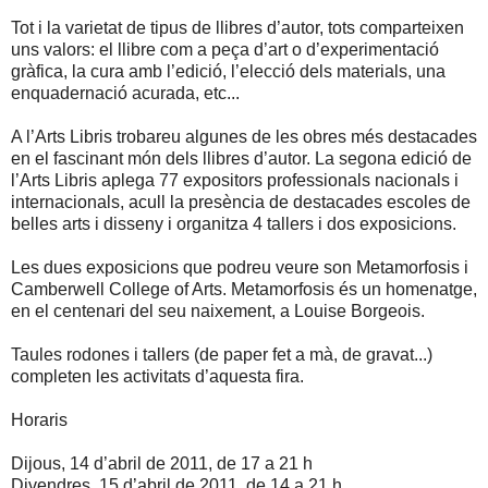
Tot i la varietat de tipus de llibres d’autor, tots comparteixen
uns valors: el llibre com a peça d’art o d’experimentació
gràfica, la cura amb l’edició, l’elecció dels materials, una
enquadernació acurada, etc...
A l’Arts Libris trobareu algunes de les obres més destacades
en el fascinant món dels llibres d’autor. La segona edició de
l’Arts Libris aplega 77 expositors professionals nacionals i
internacionals, acull la presència de destacades escoles de
belles arts i disseny i organitza 4 tallers i dos exposicions.
Les dues exposicions que podreu veure son Metamorfosis i
Camberwell College of Arts. Metamorfosis és un homenatge,
en el centenari del seu naixement, a Louise Borgeois.
Taules rodones i tallers (de paper fet a mà, de gravat...)
completen les activitats d’aquesta fira.
Horaris
Dijous, 14 d’abril de 2011, de 17 a 21 h
Divendres, 15 d’abril de 2011, de 14 a 21 h.