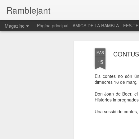
Ramblejant
Magazine
Pàgina principal
AMICS DE LA RAMBLA
FES-TE
CONTUS 
MAR
15
Els contes no són ún
dimecres 16 de març, 
Don Joan de Boer, el 
Històries impregnades 
Una sessió de contes, 