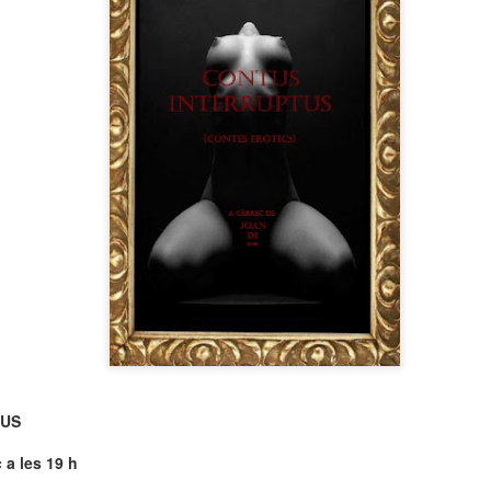
neurodegenerativa amb la qual conviuen 12.
Catalunya i que encara no té cura.
El concurs començarà a les 12 hores a La R
comptarà amb el patrocini de Oleaurum i Rep
TUS
 a les 19 h