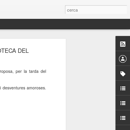
 Paelles a
OTECA DEL
últiple organitzen la
roposa, per la tarda del
ari per sensibilitzar a
 i desventures amoroses.
ats de la Festa Major
dició del concurs
a’, organitzat per la
Amics de La Rambla.
bilitat i conscienciar a
altia