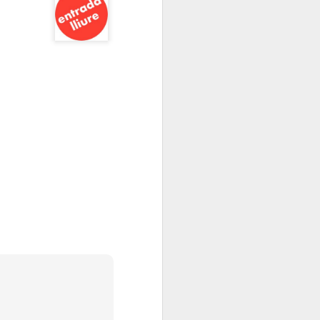
Elisava presenta:
JAN
13
“Cadires al carrer
2026”
És ja una tradició que omple de
creativitat, imaginació i bon rotllo
La Rambla tots els anys per
aquestes dates.
L’alumnat del Grau en Disseny i
Innovació d’ELISAVA, a partir de
l’encàrrec d’IKEA, dissenya una
nova versió de la cadira ROBIN
en què la pròpia estructura vista,
l’economia de processos i la
simplicitat projectual esdevenen
protagonistes del nou disseny.
Tothom pot passar-se, gaudir de
les propostes dels alumnes
d’ELISAVA.