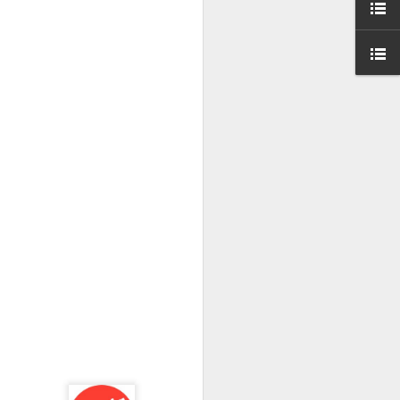
000 persones a
ambla Santa Mònica, i
sol.