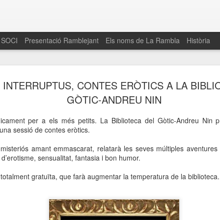
 SOCI
Presentació Ramblejant
Els noms de La Rambla
Història
El 16 de maig… Fem
MAR
INTERRUPTUS, CONTES ERÒTICS A LA BIBLI
30
La Rambla
GÒTIC-ANDREU NIN
Amics de La Rambla i la Fundació Esclerosi M
icament per a els més petits. La Biblioteca del Gòtic-Andreu Nin p
quarta edició del seu concurs de paelles solid
una sessió de contes eròtics.
la població sobre l’esclerosi múltiple
misteriós amant emmascarat, relatarà les seves múltiples aventures
Enguany el Concurs és un dels actes destac
d’erotisme, sensualitat, fantasia i bon humor.
del Gòtic
totalment gratuïta, que farà augmentar la temperatura de la biblioteca.
El dissabte 16 de maig tindrà lloc la quarta e
gastronòmic solidari ‘Fem Paelles a La Rambl
Fundació Esclerosi Múltiple i l’associació 
Aquesta iniciativa té el propòsit de donar visi
la societat sobre l’esclerosi múltiple, una mal