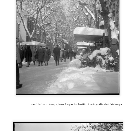
neurodegenerativa amb la qual conviuen 12.
Catalunya i que encara no té cura.
El concurs començarà a les 12 hores a La R
comptarà amb el patrocini de Oleaurum i Rep
Rambla Sant Josep (Fons Cuyas /c/ Institut Cartogràfic de Catalunya