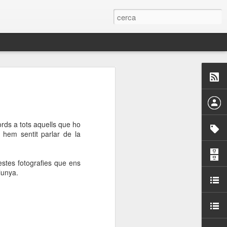
 Paelles a
últiple organitzen la
ords a tots aquells que ho
ari per sensibilitzar a
 hem sentit parlar de la
ats de la Festa Major
stes fotografies que ens
lunya.
dició del concurs
a’, organitzat per la
Amics de La Rambla.
bilitat i conscienciar a
altia