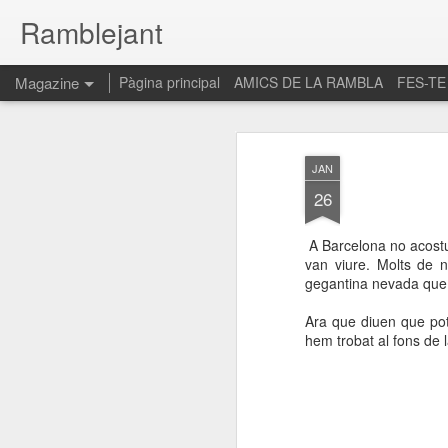
Ramblejant
Magazine
Pàgina principal
AMICS DE LA RAMBLA
FES-TE
JAN
26
A Barcelona no acostum
van viure. Molts de 
gegantina nevada que 
Ara que diuen que po
hem trobat al fons de