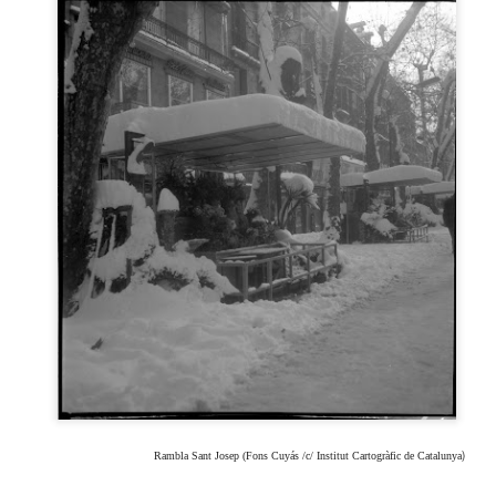
 Museu de l’Eròtica de Barcelona (MEB) celebra el Dia Internacional
l Fetitxisme, que té lloc el pròxim 16 de gener, amb la inauguració de
exposició “Picasso. Dalí. Fetitxisme. El simbolisme del desig”, una
stra que proposa una lectura cultural, històrica i sexològica del
titxisme a través de dos grans referents de la història de l'art.
 Dia Internacional del Fetitxisme va néixer al Regne Unit al 2008 sota
 nom National Fetish Day i, posteriorment, es va internacionalitzar.
La Rambla Film Festival Barcelona
AN
9
Del 16 al 23 de gener de 2026 La Rambla acollirà una mostra
internacional de cinema que neix amb la intenció de convertir-se
 un dels festivals de referència a la nostra ciutat.
a Rambla Film Festival Barcelona” presentarà pel·lícules de tot el
n i mostrarà el cinema barceloní i la seva història al mon.
)
Rambla Sant Josep (Fons Cuyás /c/ Institut Cartogràfic de Catalunya
Activitats de Nadal a La Rambla
EC
11