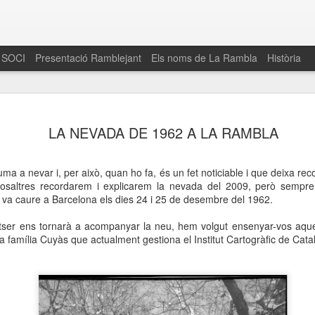
 SOCI
Presentació Ramblejant
Els noms de La Rambla
Història
El 16 de maig… Fem
MAR
LA NEVADA DE 1962 A LA RAMBLA
30
La Rambla
Amics de La Rambla i la Fundació Esclerosi M
a a nevar i, per això, quan ho fa, és un fet noticiable i que deixa rec
quarta edició del seu concurs de paelles solid
nosaltres recordarem i explicarem la nevada del 2009, però sempre
la població sobre l’esclerosi múltiple
va caure a Barcelona els dies 24 i 25 de desembre del 1962.
Enguany el Concurs és un dels actes destac
tser ens tornarà a acompanyar la neu, hem volgut ensenyar-vos aque
del Gòtic
la família Cuyàs
que actualment gestiona el Institut Cartogràfic de Cata
El dissabte 16 de maig tindrà lloc la quarta e
gastronòmic solidari ‘Fem Paelles a La Rambl
Fundació Esclerosi Múltiple i l’associació 
Aquesta iniciativa té el propòsit de donar visi
la societat sobre l’esclerosi múltiple, una mal