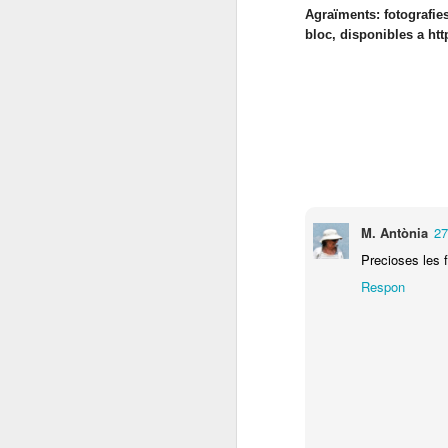
Agraïments: fotografies
bloc, disponibles a htt
ac
(
D
J
pl
R
D
A
M. Antònia
27
no
A
Precioses les 
or
Respon
pe
El
Ge
l
Pl
N