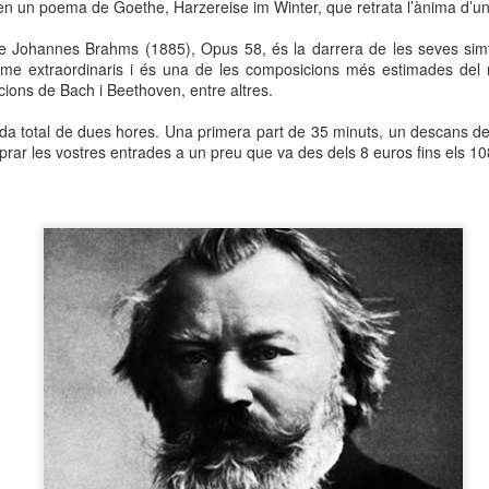
en un poema de Goethe, Harzereise im Winter, que retrata l’ànima d’u
neurodegenerativa amb la qual conviuen 12.
Catalunya i que encara no té cura.
e Johannes Brahms (1885), Opus 58, és la darrera de les seves sim
isme extraordinaris i és una de les composicions més estimades del
El concurs començarà a les 12 hores a La R
cions de Bach i Beethoven, entre altres.
comptarà amb el patrocini de Oleaurum i Rep
ada total de dues hores. Una primera part de 35 minuts, un descans d
ar les vostres entrades a un preu que va des dels 8 euros fins els 10