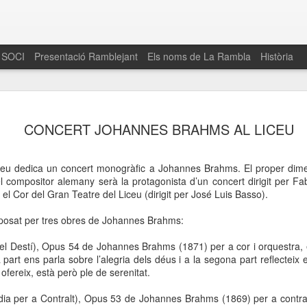
 SOCI
Presentació Ramblejant
Els noms de La Rambla
Història
El 16 de maig… Fem
MAR
CONCERT JOHANNES BRAHMS AL LICEU
30
La Rambla
Amics de La Rambla i la Fundació Esclerosi M
iceu dedica un concert monogràfic a Johannes Brahms. El proper di
quarta edició del seu concurs de paelles solid
l compositor alemany serà la protagonista d’un concert dirigit per Fab
la població sobre l’esclerosi múltiple
 el Cor del Gran Teatre del Liceu (dirigit per José Luis Basso).
Enguany el Concurs és un dels actes destac
posat per tres obres de Johannes Brahms:
del Gòtic
 del Destí), Opus 54 de Johannes Brahms (1871) per a cor i orquestra
El dissabte 16 de maig tindrà lloc la quarta e
a part ens parla sobre l’alegria dels déus i a la segona part reflecteix
gastronòmic solidari ‘Fem Paelles a La Rambl
 ofereix, està però ple de serenitat.
Fundació Esclerosi Múltiple i l’associació 
Aquesta iniciativa té el propòsit de donar visi
ia per a Contralt), Opus 53 de Johannes Brahms (1869) per a contral
la societat sobre l’esclerosi múltiple, una mal