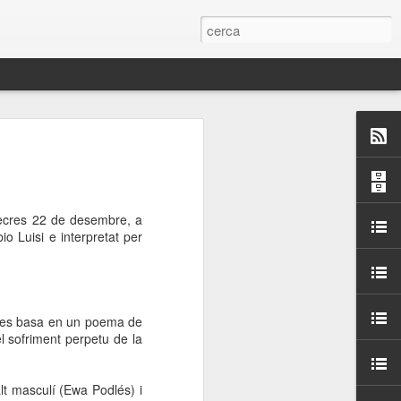
 Paelles a
últiple organitzen la
mecres 22 de desembre, a
ari per sensibilitzar a
io Luisi e interpretat per
ats de la Festa Major
, es basa en un poema de
dició del concurs
 el sofriment perpetu de
la
a’, organitzat per la
Amics de La Rambla.
bilitat i conscienciar a
t masculí (Ewa Podlés) i
altia