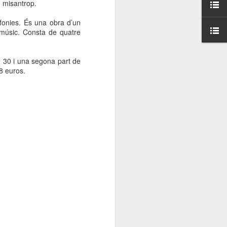
n misantrop.
000 persones a
fonies. És una obra d’un
 músic. Consta de quatre
ambla Santa Mònica, i
sol.
e 30 i una segona part de
8 euros.