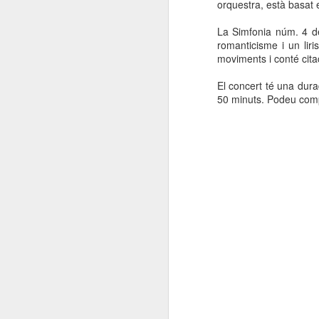
orquestra, està basat 
La Simfonia núm. 4 d
romanticisme i un lir
moviments i conté cita
El concert té una dur
50 minuts. Podeu compr