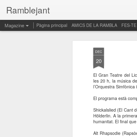
Ramblejant
Magazine
Pàgina principal
AMICS DE LA RAMBLA
FES-TE
DEC
20
El Gran Teatre del L
les 20 h, la música de
l’Orquestra Simfònica i
El programa està com
Shickalslied (El Cant
Hölderlin. A la primer
humanitat. El
final que
Alt Rhapsodie (Rapsòd