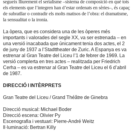
segueix lliurement el serialisme –sistema de composició en què tots
els elements que l’integren han d’estar ordenats en sèries–, és capaç
de subratllar o contradir els molts matisos de l’obra: el dramatisme,
la sensualitat o la ironia.
La òpera,
que es
considera una de les òperes més
importants i valorades del segle XX, va ser estrenada – en
una versió inacabada que únicament tenia dos actes, el 2
de juny de
1937 a
l’Stadttheater de Zuric. A Espanya es va
estrenar al Gran Teatre del Liceu l’1 de febrer de 1969. La
versió complerta en tres actes – realitzada per Friedrich
Cerha – es va estrenar al Gran Teatre del Liceu el 6 d’abril
de 1987.
DIRECCIÓ I INTÈRPRETS
Gran Teatre del Liceu / Grand Théâtre de Ginebra
Direcció musical: Michael Boder
Direcció escena: Olivier Py
Escenografia i vestuari: Pierre-André Weitz
Il·luminació: Bertran Killy