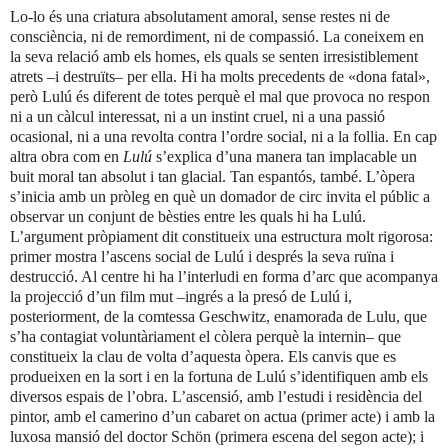
Lo-lo és una criatura absolutament amoral, sense restes ni de
consciència, ni de remordiment, ni de compassió. La coneixem en
la seva relació amb els homes, els quals se senten irresistiblement
atrets –i destruïts– per ella. Hi ha molts precedents de «dona fatal»,
però Lulú és diferent de totes perquè el mal que provoca no respon
ni a un càlcul interessat, ni a un instint cruel, ni a una passió
ocasional, ni a una revolta contra l’ordre social, ni a
la follia. En
cap
altra obra com en
Lulú
s’explica d’una manera tan implacable un
buit moral tan absolut i tan glacial. Tan espantós,
també.
L’òpera
s’inicia amb un pròleg en què un domador de circ invita el públic a
observar un conjunt de bèsties entre les quals hi ha Lulú.
L’argument pròpiament dit constitueix una estructura molt rigorosa:
primer mostra l’ascens social
de Lulú i després la seva ruïna i
destrucció. Al centre hi ha l’interludi en forma d’arc que acompanya
la projecció d’un film mut –ingrés a la presó de Lulú i,
posteriorment, de
la comtessa Geschwitz
, enamorada de Lulu, que
s’ha contagiat voluntàriament el còlera perquè la internin– que
constitueix la clau de volta d’aquesta òpera. Els canvis
que es
produeixen en la sort i en la fortuna de Lulú s’identifiquen amb els
diversos espais de l’obra. L’ascensió, amb l’estudi i residència del
pintor, amb el camerino d’un cabaret on actua (primer acte) i amb la
luxosa mansió del doctor Schön (primera escena del segon acte); i