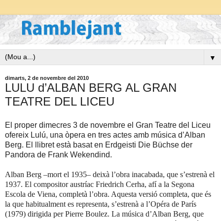
▼
dimarts, 2 de novembre del 2010
LULU d’ALBAN BERG AL GRAN
TEATRE DEL LICEU
El proper dimecres 3 de novembre el Gran Teatre del Liceu
ofereix Lulú, una òpera en tres actes amb música d’Alban
Berg. El llibret està basat en Erdgeisti Die Büchse der
Pandora de Frank Wekendind.
Alban Berg –mort el 1935– deixà l’obra inacabada, que s’estrenà el
1937. El compositor austríac Friedrich Cerha, afí a
la Segona
Escola
de Viena, completà l’obra. Aquesta versió completa, que és
la que habitualment es representa,
s’estrenà a l’Opéra de París
(1979) dirigida per Pierre Boulez. La música d’Alban Berg, que