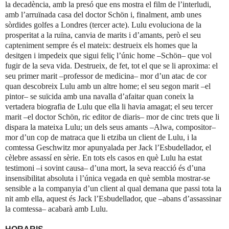
la decadència, amb la presó que ens mostra el film de l’interludi,
amb l’arruïnada casa del doctor Schön i, finalment, amb unes
sòrdides golfes a Londres (tercer acte). Lulu evoluciona de la
prosperitat a la ruïna, canvia de marits i d’amants, però el seu
capteniment sempre és el mateix: destrueix els homes que la
desitgen i impedeix que sigui feliç l’únic home –Schön– que vol
fugir de la seva vida. Destrueix, de fet, tot el que se li aproxima: el
seu primer marit –professor de medicina– mor d’un atac de cor
quan descobreix Lulu amb un altre home; el seu segon marit –el
pintor– se suïcida amb una navalla d’afaitar quan coneix la
vertadera biografia de Lulu que ella li havia amagat; el seu tercer
marit –el doctor Schön, ric editor de diaris– mor de cinc trets que li
dispara
la mateixa Lulu
; un dels seus amants –Alwa, compositor–
mor d’un cop de matraca que li etziba un client de Lulu, i
la
comtessa Geschwitz
mor apunyalada per Jack l’Esbudellador, el
cèlebre assassí en sèrie. En tots els casos en què Lulu ha estat
testimoni –i sovint causa– d’una mort, la seva reacció és d’una
insensibilitat absoluta i l’única vegada en què sembla mostrar-se
sensible a la companyia d’un client al qual demana que passi tota la
nit amb ella, aquest és Jack l’Esbudellador, que –abans d’assassinar
la comtessa– acabarà amb Lulu.