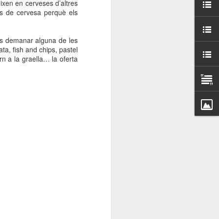
ixen en cerveses d’altres
000 persones a
rs de cervesa perquè els
ambla Santa Mònica, i
ots demanar alguna de les
sol.
ta, fish and chips, pastel
rn a la graella… la oferta