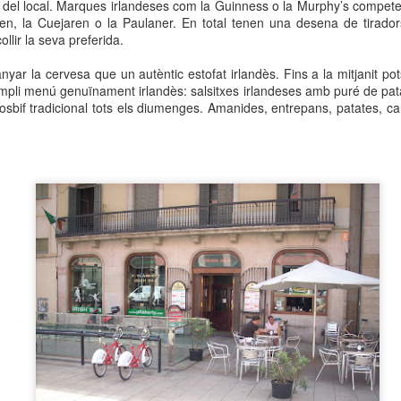
a del local. Marques irlandeses com la Guinness o la Murphy’s compete
neurodegenerativa amb la qual conviuen 12.
en, la Cuejaren o la Paulaner. En total tenen una desena de tirado
Catalunya i que encara no té cura.
llir la seva preferida.
El concurs començarà a les 12 hores a La R
yar la cervesa que un autèntic estofat irlandès. Fins a la mitjanit p
comptarà amb el patrocini de Oleaurum i Rep
ampli menú genuïnament irlandès: salsitxes irlandeses amb puré de pata
rosbif tradicional tots els diumenges. Amanides, entrepans, patates, ca