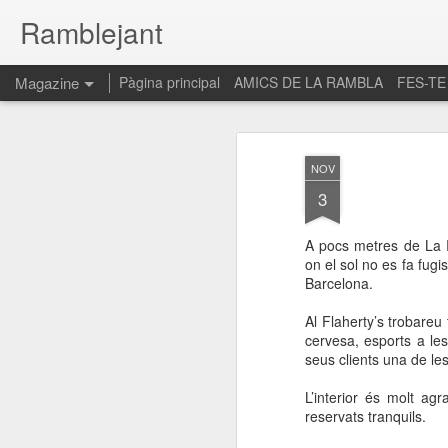
Ramblejant
Magazine
Pàgina principal
AMICS DE LA RAMBLA
FES-TE
NOV
3
A pocs metres de La R
on el sol no es fa fugi
Barcelona.
Al Flaherty’s trobareu
cervesa, esports a les
seus clients una de le
L’interior és molt agr
reservats tranquils.