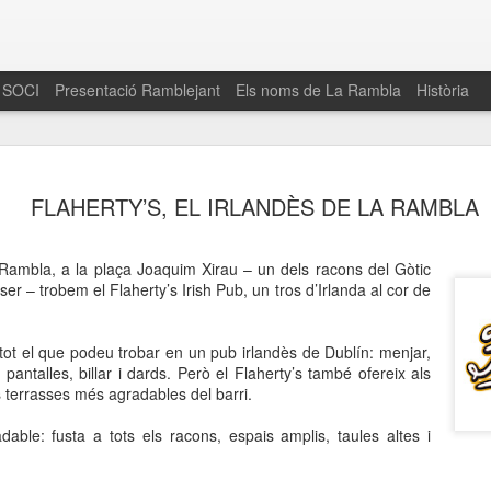
 SOCI
Presentació Ramblejant
Els noms de La Rambla
Història
El 16 de maig… Fem
MAR
FLAHERTY’S, EL IRLANDÈS DE LA RAMBLA
30
La Rambla
Amics de La Rambla i la Fundació Esclerosi M
ambla, a la plaça Joaquim Xirau – un dels racons del Gòtic
quarta edició del seu concurs de paelles solid
sser – trobem el Flaherty’s Irish Pub, un tros d’Irlanda al cor de
la població sobre l’esclerosi múltiple
Enguany el Concurs és un dels actes destac
 tot el que podeu trobar en un pub irlandès de Dublín: menjar,
del Gòtic
 pantalles, billar i dards. Però el Flaherty’s també ofereix als
s terrasses més agradables del barri.
El dissabte 16 de maig tindrà lloc la quarta e
gastronòmic solidari ‘Fem Paelles a La Rambl
adable: fusta a tots els racons, espais amplis, taules altes i
Fundació Esclerosi Múltiple i l’associació 
Aquesta iniciativa té el propòsit de donar visi
la societat sobre l’esclerosi múltiple, una mal