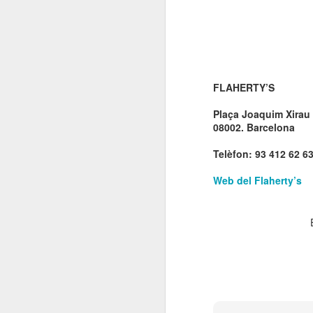
El
de
l'
mo
fe
FLAHERTY’S
El
el
Plaça Joaquim Xirau
08002. Barcelona
J
Telèfon: 93 412 62 6
Web del Flaherty’s
en
“L
mó
D