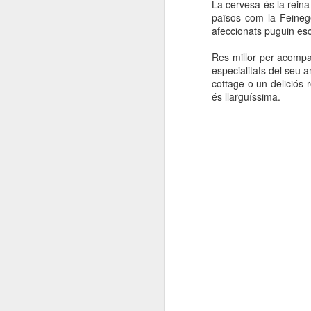
La cervesa és la rein
països com la Feineg
afeccionats puguin esco
Res millor per acompan
especialitats del seu 
cottage o un deliciós 
és llarguíssima.