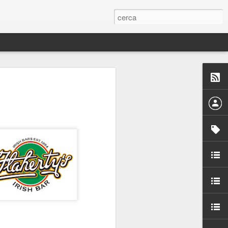
 Paelles a
últiple organitzen la
ari per sensibilitzar a
ats de la Festa Major
dició del concurs
a’, organitzat per la
Amics de La Rambla.
bilitat i conscienciar a
altia