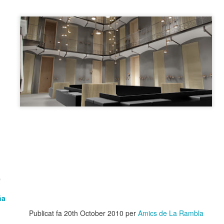
 Museu de l’Eròtica de Barcelona (MEB) celebra el Dia Internacional
l Fetitxisme, que té lloc el pròxim 16 de gener, amb la inauguració de
exposició “Picasso. Dalí. Fetitxisme. El simbolisme del desig”, una
stra que proposa una lectura cultural, històrica i sexològica del
titxisme a través de dos grans referents de la història de l'art.
 Dia Internacional del Fetitxisme va néixer al Regne Unit al 2008 sota
 nom National Fetish Day i, posteriorment, es va internacionalitzar.
La Rambla Film Festival Barcelona
AN
9
Del 16 al 23 de gener de 2026 La Rambla acollirà una mostra
internacional de cinema que neix amb la intenció de convertir-se
 un dels festivals de referència a la nostra ciutat.
a Rambla Film Festival Barcelona” presentarà pel·lícules de tot el
n i mostrarà el cinema barceloní i la seva història al mon.
0
ña
Activitats de Nadal a La Rambla
EC
Publicat fa
20th October 2010
per
Amics de La Rambla
11