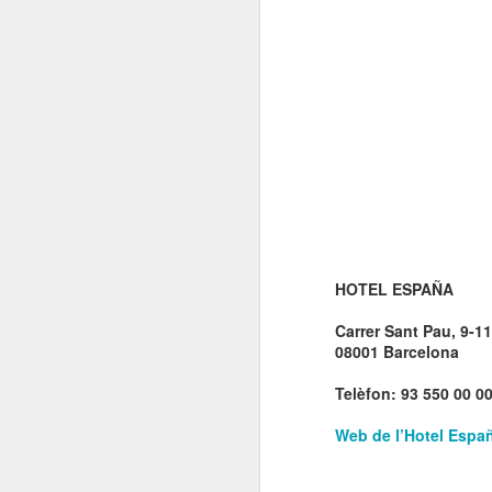
El
de
l'
mo
fe
El
el
J
en
HOTEL ESPAÑA
“L
Carrer Sant Pau, 9-11
mó
08001 Barcelona
Telèfon: 93 550 00 0
Web de l’Hotel Espa
D