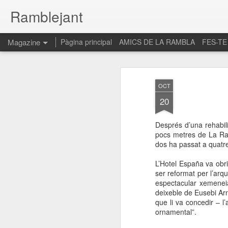
Ramblejant
Magazine
Pàgina principal
AMICS DE LA RAMBLA
FES-TE
OCT
20
Després d’una rehabili
pocs metres de La Ram
dos ha passat a quatre
L’Hotel España va obr
ser reformat per l’arq
espectacular xemeneia
deixeble de Eusebi Ar
que li va concedir – l
ornamental”.