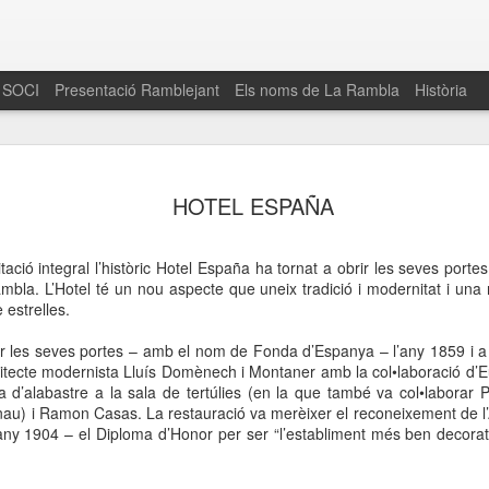
 SOCI
Presentació Ramblejant
Els noms de La Rambla
Història
El 16 de maig… Fem
MAR
HOTEL ESPAÑA
30
La Rambla
Amics de La Rambla i la Fundació Esclerosi M
tació integral l’històric Hotel España ha tornat a obrir les seves porte
quarta edició del seu concurs de paelles solid
bla. L’Hotel té un nou aspecte que uneix tradició i modernitat i una
la població sobre l’esclerosi múltiple
 estrelles.
Enguany el Concurs és un dels actes destac
ir les seves portes – amb el nom de Fonda d’Espanya – l’any 1859 i a 
del Gòtic
uitecte modernista Lluís Domènech i Montaner amb la col•laboració d’E
 d’alabastre a la sala de tertúlies (en la que també va col•laborar 
El dissabte 16 de maig tindrà lloc la quarta e
nau) i Ramon Casas. La restauració va merèixer el reconeixement de l
gastronòmic solidari ‘Fem Paelles a La Rambl
’any 1904 – el Diploma d’Honor per ser “l’establiment més ben decorat 
Fundació Esclerosi Múltiple i l’associació 
Aquesta iniciativa té el propòsit de donar visi
la societat sobre l’esclerosi múltiple, una mal