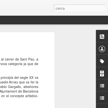
 Paelles a
últiple organitzen la
s al carrer de Sant Pau, a
ari per sensibilitzar a
 nova categoria ja que de
ats de la Festa Major
principis del segle XX va
usebi Arnau que va fer la
Pablo Gargallo, aleshores
dició del concurs
’Ajuntament de Barcelona
a’, organitzat per la
en el concepte artistico-
Amics de La Rambla.
bilitat i conscienciar a
altia