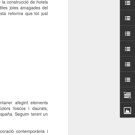
e la construcció de hotels
000 persones a
tites joies amagades del
sta reforma que tot just
ambla Santa Mònica, i
sol.
ntaner afegint elements
olors foscos i daurats,
l España. Seguim tenint un
coració contemporània i