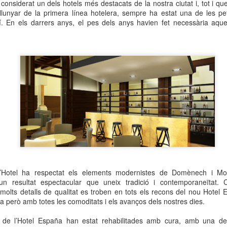
considerat un dels hotels més destacats de la nostra ciutat i, tot i qu
neurodegenerativa amb la qual conviuen 12.
lunyar de la primera línea hotelera, sempre ha estat una de les pe
Catalunya i que encara no té cura.
. En els darrers anys, el pes dels anys havien fet necessària aque
El concurs començarà a les 12 hores a La R
comptarà amb el patrocini de Oleaurum i Rep
l’Hotel ha respectat els elements modernistes de Domènech i Mo
 resultat espectacular que uneix tradició i contemporaneïtat. C
 i molts detalls de qualitat es troben en tots els recons del nou Hote
ia però amb totes les comoditats i els avanços dels nostres dies.
s de l’Hotel España han estat rehabilitades amb cura, amb una de