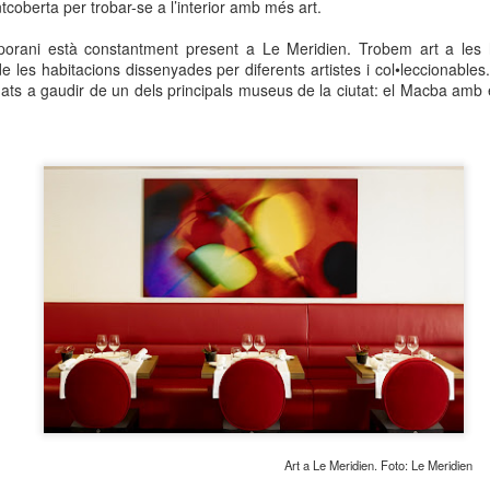
tcoberta per trobar-se a l’interior amb més art.
neurodegenerativa amb la qual conviuen 12.
Catalunya i que encara no té cura.
mporani està constantment present a Le Meridien. Trobem art a les 
e les habitacions dissenyades per diferents artistes i col•leccionables
El concurs començarà a les 12 hores a La R
dats a gaudir de un dels principals museus de la ciutat: el Macba amb
comptarà amb el patrocini de Oleaurum i Rep
Art a Le Meridien. Foto: Le Meridien