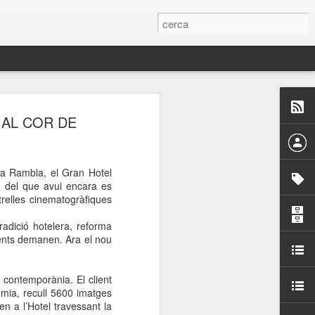
 Paelles a
 AL COR DE
últiple organitzen la
La Rambla, el Gran Hotel
ari per sensibilitzar a
, del que avui encara es
strelles cinematogràfiques
ats de la Festa Major
tradició hotelera, reforma
lients demanen. Ara el nou
dició del concurs
a’, organitzat per la
contemporània. El client
Amics de La Rambla.
mia, recull 5600 imatges
bilitat i conscienciar a
n a l’Hotel travessant la
altia