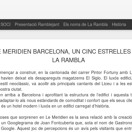
 SOCI
Presentació Ramblejant
Els noms de La Rambla
Història
El 16 de maig… Fem
MAR
E MERIDIEN BARCELONA, UN CINC ESTRELLES
30
La Rambla
LA RAMBLA
Amics de La Rambla i la Fundació Esclerosi M
mençar a construir, en la cantonada del carrer Pintor Fortuny amb 
quarta edició del seu concurs de paelles solid
 havien deixat els desapareguts magatzems El Siglo. El luxós edifici
la població sobre l’esclerosi múltiple
estil neoclàssic, va acollir als principals cantants del Liceu i a les e
ostra ciutat.
Enguany el Concurs és un dels actes destac
 arriba a Barcelona i aprofitant la estructura de l’edifici i aquesta 
del Gòtic
er adaptar-lo als nous estàndards de comoditat i confort que els seus c
s un hotel modern i luxós en un edifici carregat d’història.
El dissabte 16 de maig tindrà lloc la quarta e
gastronòmic solidari ‘Fem Paelles a La Rambl
oses que sorprenen en Le Meridien es la seva relació amb la creació 
Fundació Esclerosi Múltiple i l’associació 
er un Googlegrama de Joan Fontcuberta que, sota el nom de Gastrono
Aquesta iniciativa té el propòsit de donar visi
Google. Aquest joc de percepcions és un avís pels visitants que entre
la societat sobre l’esclerosi múltiple, una mal