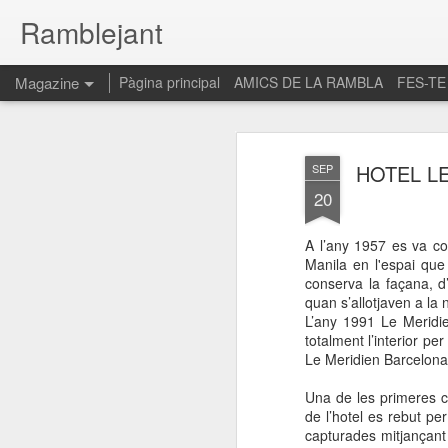
Ramblejant
Magazine
Pàgina principal
AMICS DE LA RAMBLA
FES-TE
HOTEL L
SEP
20
A l’any 1957 es va co
Manila en l'espai que
conserva la façana, d’
quan s’allotjaven a la n
L’any 1991 Le Meridien
totalment l’interior p
Le Meridien Barcelona é
Una de les primeres c
de l’hotel es rebut p
capturades mitjançant 