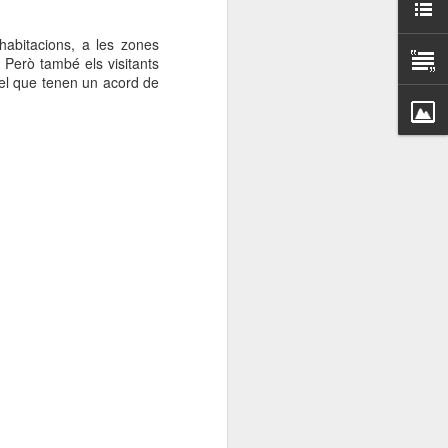
000 persones a
habitacions, a les zones
. Però també els visitants
ambla Santa Mònica, i
 el que tenen un acord de
sol.