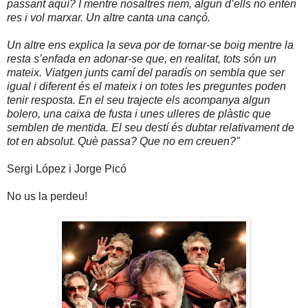
passant aquí? I mentre nosaltres riem, algun d’ells no entén
res i vol marxar. Un altre canta una cançó.
Un altre ens explica la seva por de tornar-se boig mentre la
resta s’enfada en adonar-se que, en realitat, tots són un
mateix. Viatgen junts camí del paradís on sembla que ser
igual i diferent és el mateix i on totes les preguntes poden
tenir resposta. En el seu trajecte els acompanya algun
bolero, una caixa de fusta i unes ulleres de plàstic que
semblen de mentida. El seu destí és dubtar relativament de
tot en absolut. Què passa? Que no em creuen?"
Sergi López i Jorge Picó
No us la perdeu!