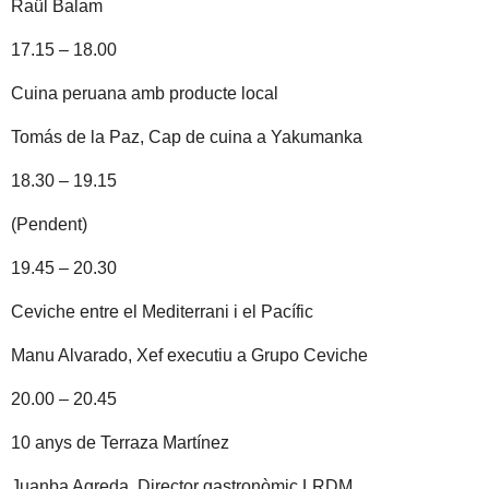
Raül Balam
17.15 – 18.00
Cuina peruana amb producte local
Tomás de la Paz, Cap de cuina a Yakumanka
18.30 – 19.15
(Pendent)
19.45 – 20.30
Ceviche entre el Mediterrani i el Pacífic
Manu Alvarado, Xef executiu a Grupo Ceviche
20.00 – 20.45
10 anys de Terraza Martínez
Juanba Agreda, Director gastronòmic LRDM