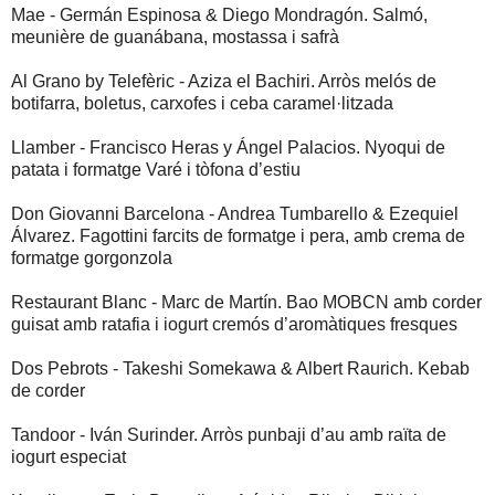
Mae - Germán Espinosa & Diego Mondragón. Salmó,
meunière de guanábana, mostassa i safrà
Al Grano by Telefèric - Aziza el Bachiri. Arròs melós de
botifarra, boletus, carxofes i ceba caramel·litzada
Llamber - Francisco Heras y Ángel Palacios. Nyoqui de
patata i formatge Varé i tòfona d’estiu
Don Giovanni Barcelona - Andrea Tumbarello & Ezequiel
Álvarez. Fagottini farcits de formatge i pera, amb crema de
formatge gorgonzola
Restaurant Blanc - Marc de Martín. Bao MOBCN amb corder
guisat amb ratafia i iogurt cremós d’aromàtiques fresques
Dos Pebrots - Takeshi Somekawa & Albert Raurich. Kebab
de corder
Tandoor - Iván Surinder. Arròs punbaji d’au amb raïta de
iogurt especiat