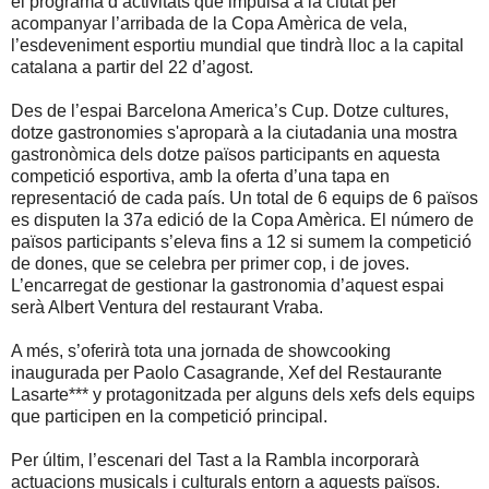
el programa d’activitats que impulsa a la ciutat per
acompanyar l’arribada de la Copa Amèrica de vela,
l’esdeveniment esportiu mundial que tindrà lloc a la capital
catalana a partir del 22 d’agost.
Des de l’espai Barcelona America’s Cup. Dotze cultures,
dotze gastronomies s'aproparà a la ciutadania una mostra
gastronòmica dels dotze països participants en aquesta
competició esportiva, amb la oferta d’una tapa en
representació de cada país. Un total de 6 equips de 6 països
es disputen la 37a edició de la Copa Amèrica. El número de
països participants s’eleva fins a 12 si sumem la competició
de dones, que se celebra per primer cop, i de joves.
L’encarregat de gestionar la gastronomia d’aquest espai
serà Albert Ventura del restaurant Vraba.
A més, s’oferirà tota una jornada de showcooking
inaugurada per Paolo Casagrande, Xef del Restaurante
Lasarte*** y protagonitzada per alguns dels xefs dels equips
que participen en la competició principal.
Per últim, l’escenari del Tast a la Rambla incorporarà
actuacions musicals i culturals entorn a aquests països.