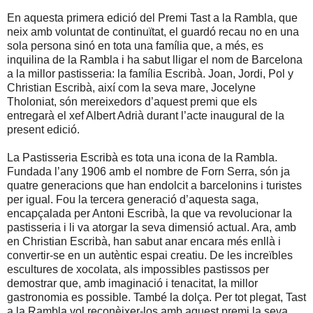
En aquesta primera edició del Premi Tast a la Rambla, que
neix amb voluntat de continuïtat, el guardó recau no en una
sola persona sinó en tota una família que, a més, es
inquilina de la Rambla i ha sabut lligar el nom de Barcelona
a la millor pastisseria: la família Escribà. Joan, Jordi, Pol y
Christian Escribà, així com la seva mare, Jocelyne
Tholoniat, són mereixedors d’aquest premi que els
entregarà el xef Albert Adrià durant l’acte inaugural de la
present edició.
La Pastisseria Escribà es tota una icona de la Rambla.
Fundada l’any 1906 amb el nombre de Forn Serra, són ja
quatre generacions que han endolcit a barcelonins i turistes
per igual. Fou la tercera generació d’aquesta saga,
encapçalada per Antoni Escribà, la que va revolucionar la
pastisseria i li va atorgar la seva dimensió actual. Ara, amb
en Christian Escribà, han sabut anar encara més enllà i
convertir-se en un autèntic espai creatiu. De les increïbles
escultures de xocolata, als impossibles pastissos per
demostrar que, amb imaginació i tenacitat, la millor
gastronomia es possible. També la dolça. Per tot plegat, Tast
a la Rambla vol reconèixer-los amb aquest premi la seva