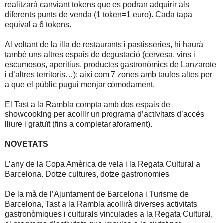
realitzarà canviant tokens que es podran adquirir als
diferents punts de venda (1 token=1 euro). Cada tapa
equival a 6 tokens.
Al voltant de la illa de restaurants i pastisseries, hi haurà
també uns altres espais de degustació (cervesa, vins i
escumosos, aperitius, productes gastronòmics de Lanzarote
i d’altres territoris…); així com 7 zones amb taules altes per
a que el públic pugui menjar còmodament.
El Tast a la Rambla compta amb dos espais de
showcooking per acollir un programa d’activitats d’accés
lliure i gratuït (fins a completar aforament).
NOVETATS
L’any de la Copa Amèrica de vela i la Regata Cultural a
Barcelona. Dotze cultures, dotze gastronomies
De la mà de l’Ajuntament de Barcelona i Turisme de
Barcelona, Tast a la Rambla acollirà diverses activitats
gastronòmiques i culturals vinculades a la Regata Cultural,