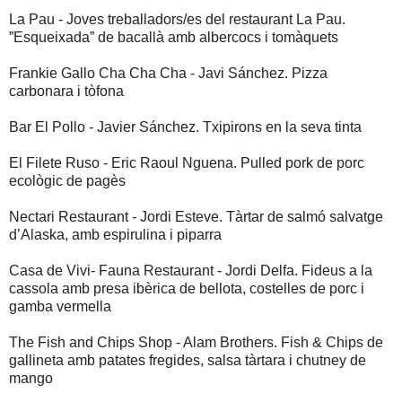
La Pau - Joves treballadors/es del restaurant La Pau.
”Esqueixada” de bacallà amb albercocs i tomàquets
Frankie Gallo Cha Cha Cha - Javi Sánchez. Pizza
carbonara i tòfona
Bar El Pollo - Javier Sánchez. Txipirons en la seva tinta
El Filete Ruso - Eric Raoul Nguena. Pulled pork de porc
ecològic de pagès
Nectari Restaurant - Jordi Esteve. Tàrtar de salmó salvatge
d’Alaska, amb espirulina i piparra
Casa de Vivi- Fauna Restaurant - Jordi Delfa. Fideus a la
cassola amb presa ibèrica de bellota, costelles de porc i
gamba vermella
The Fish and Chips Shop - Alam Brothers. Fish & Chips de
gallineta amb patates fregides, salsa tàrtara i chutney de
mango