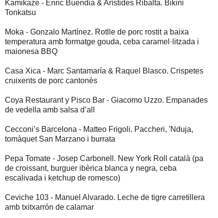
Kamikaze - Enric Buendia & Arístides Ribalta. Bikini
Tonkatsu
Moka - Gonzalo Martínez. Rotlle de porc rostit a baixa
temperatura amb formatge gouda, ceba caramel·litzada i
maionesa BBQ
Casa Xica - Marc Santamaría & Raquel Blasco. Crispetes
cruixents de porc cantonès
Coya Restaurant y Pisco Bar - Giacomo Uzzo. Empanades
de vedella amb salsa d’all
Cecconi’s Barcelona - Matteo Frigoli. Paccheri, 'Nduja,
tomàquet San Marzano i burrata
Pepa Tomate - Josep Carbonell. New York Roll català (pa
de croissant, burguer ibèrica blanca y negra, ceba
escalivada i ketchup de romesco)
Ceviche 103 - Manuel Alvarado. Leche de tigre carretillera
amb txitxarrón de calamar