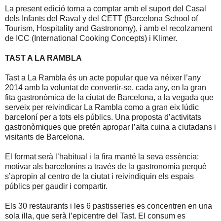
La present edició torna a comptar amb el suport del Casal
dels Infants del Raval y del CETT (Barcelona School of
Tourism, Hospitality and Gastronomy), i amb el recolzament
de ICC (International Cooking Concepts) i Klimer.
TAST A LA RAMBLA
Tast a La Rambla és un acte popular que va néixer l’any
2014 amb la voluntat de convertir-se, cada any, en la gran
fita gastronòmica de la ciutat de Barcelona, a la vegada que
serveix per reivindicar La Rambla como a gran eix lúdic
barceloní per a tots els públics. Una proposta d’activitats
gastronòmiques que pretén apropar l’alta cuina a ciutadans i
visitants de Barcelona.
El format serà l’habitual i la fira manté la seva essència:
motivar als barcelonins a través de la gastronomia perquè
s’apropin al centro de la ciutat i reivindiquin els espais
públics per gaudir i compartir.
Els 30 restaurants i les 6 pastisseries es concentren en una
sola illa, que serà l’epicentre del Tast. El consum es